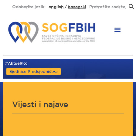
Skoči
Odaberite jezik:
english
bosanski
Pretražite sadržaj
na
glavni
sadržaj
#Aktuelno:
Sjednice Predsjedništva
Vijesti i najave