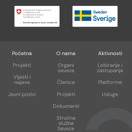
Footer
Footer
Footer
Početna
O nama
Aktivnosti
menu
sub
sub
Projekti
Organi
Lobiranje i
saveza
zastupanje
1
2
Vijesti i
najave
Članice
Platforme
Javni pozivi
Projekti
Usluge
Dokumenti
Stručna
služba
Saveza