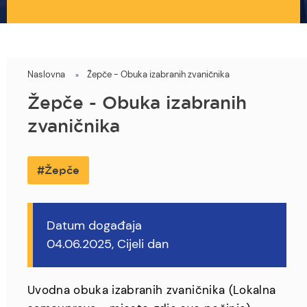
Naslovna
Žepče - Obuka izabranih zvaničnika
You
are
Žepče - Obuka izabranih
here
zvaničnika
Žepče
Datum događaja
04.06.2025, Cijeli dan
Uvodna obuka izabranih zvaničnika (Lokalna