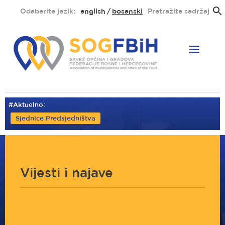
Skoči
Odaberite jezik:
english
bosanski
Pretražite sadržaj
na
glavni
sadržaj
#Aktuelno:
Sjednice Predsjedništva
Vijesti i najave