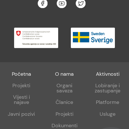
Footer
Footer
Footer
Početna
O nama
Aktivnosti
menu
sub
sub
Projekti
Organi
Lobiranje i
saveza
zastupanje
1
2
Vijesti i
najave
Članice
Platforme
Javni pozivi
Projekti
Usluge
Dokumenti