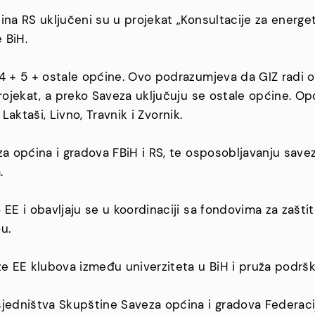
ina RS uključeni su u projekat „Konsultacije za energe
 BiH.
4 + 5 + ostale općine. Ovo podrazumjeva da GIZ radi o
projekat, a preko Saveza uključuju se ostale općine. O
 Laktaši, Livno, Travnik i Zvornik.
za općina i gradova FBiH i RS, te osposobljavanju save
.
EE i obavljaju se u koordinaciji sa fondovima za zaštit
u.
že EE klubova između univerziteta u BiH i pruža podrš
jedništva Skupštine Saveza općina i gradova Federacij