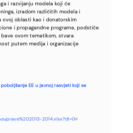
ga i razvijanju modela koji će
inga, izradom različitih modela i
 ovoj oblasti kao i donatorskim
kacione i propagandne programe, podstiče
se bave ovom tematikom, stvara
nost putem medija i organizacije
poboljšanje EE u javnoj rasvjeti koji se
mouprave%202013-2014.xlsx?dl=0