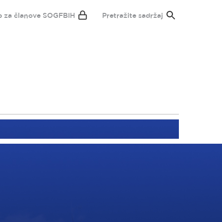
p za članove SOGFBIH
Pretražite sadržaj