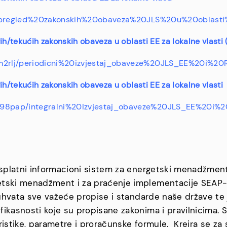
ad/pregled%20zakonskih%20obaveza%20JLS%20u%20oblast
vih/tekućih zakonskih obaveza u oblasti EE za lokalne vlast
im2rlj/periodicni%20izvjestaj_obaveze%20JLS_EE%20i%2
ih/tekućih zakonskih obaveza u oblasti EE za lokalne vlasti
km98pap/integralni%20Izvjestaj_obaveze%20JLS_EE%20i%
besplatni informacioni sistem za energetski menadžmen
tski menadžment i za praćenje implementacije SEAP-a i
 obuhvata sve važeće propise i standarde naše države 
fikasnosti koje su propisane zakonima i pravilnicima
ristike, parametre i proračunske formule. Kreira se za