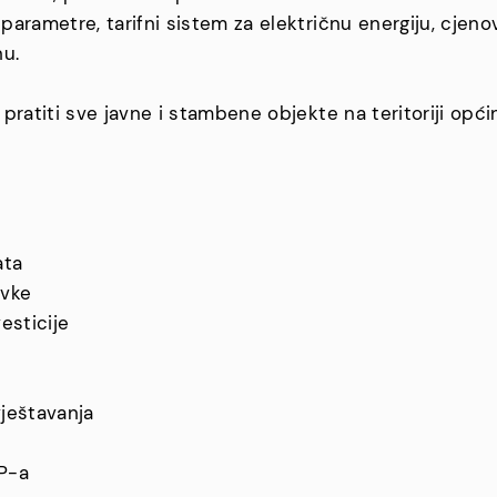
arametre, tarifni sistem za električnu energiju, cjen
nu.
ratiti sve javne i stambene objekte na teritoriji općin
ata
avke
esticije
ještavanja
P-a