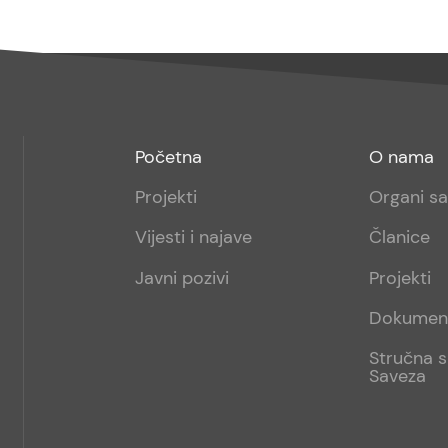
Footer
Footer
Početna
O nama
menu
sub
Projekti
Organi s
1
Vijesti i najave
Članice
Javni pozivi
Projekti
Dokumen
Stručna s
Saveza