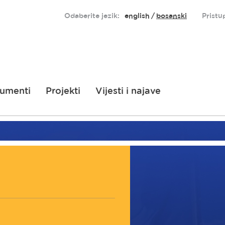
Odaberite jezik:
english
bosanski
Pristu
umenti
Projekti
Vijesti i najave