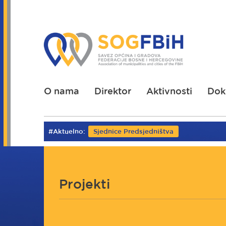
Skoči
na
glavni
sadržaj
O nama
Direktor
Aktivnosti
Dok
#Aktuelno:
Sjednice Predsjedništva
Projekti