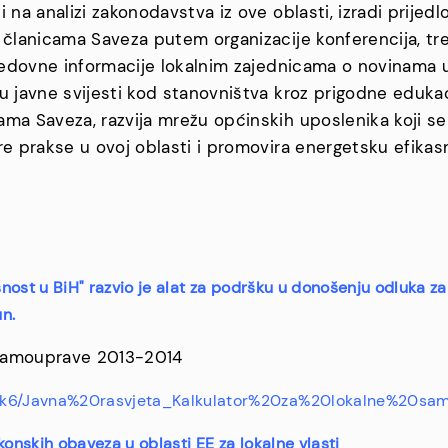
na analizi zakonodavstva iz ove oblasti, izradi prijedlo
 članicama Saveza putem organizacije konferencija, tren
 redovne informacije lokalnim zajednicama o novinama u
ju javne svijesti kod stanovništva kroz prigodne edu
ama Saveza, razvija mrežu općinskih uposlenika koji 
re prakse u ovoj oblasti i promovira energetsku efikas
snost u BiH" razvio je alat za podršku u donošenju odluka za 
un.
e samouprave 2013-2014
9k6/Javna%20rasvjeta_Kalkulator%20za%20lokalne%20sa
nskih obaveza u oblasti EE za lokalne vlasti