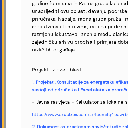
godine formirana je Radna grupa koja radi 
unaprijediti ovu oblast, davanju podrške
priručnika. Nadalje, radna grupa pruža i
sredstvima i fondovima, radi na podizan
razmjenu iskustava i znanja među članic
zajedničku arhivu propisa i primjera dob
različitih događaja.
Projekti iz ove oblasti:
1. Projekat „Konsultacije za energetsku efika
sastoji od priručnika i Excel alata za prorač
- Javna rasvjeta - Kalkulator za lokaln
https://www.dropbox.com/s/4cumilq4eewr
2. Dokument sa pregledom novih/tekućih zako