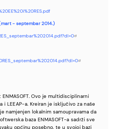
i%20EE%20i%20RES.pdf
i (mart - septembar 2014.)
0RES_septembar%202014.pdf?dl=0
20RES_septembar%202014.pdf?dl=0
t ENMASOFT. Ovo je multidisciplinarni
 LEEAP-a. Kreiran je isključivo za naše
te je namjenjen lokalnim samoupravama da
. Softwerska baza ENMASOFT-a sadrži sve
 svaku općinu posebno, te u svojoj bazi