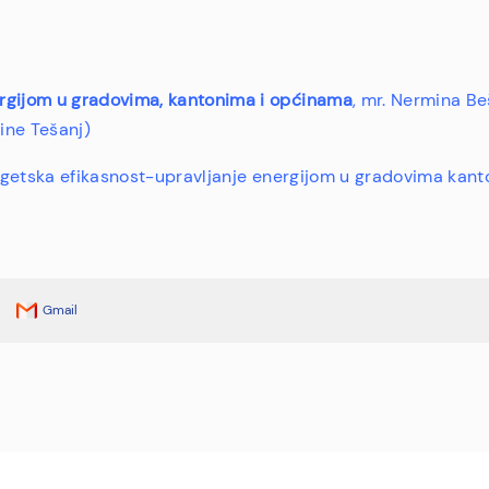
gijom u gradovima, kantonima i općinama
, mr. Nermina Bešl
ine Tešanj)
rgetska efikasnost-upravljanje energijom u gradovima kan
Gmail