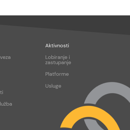
Footer
Aktivnosti
sub
aveza
Lobiranje i
zastupanje
2
Platforme
Usluge
ti
lužba