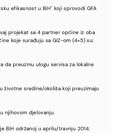
tsku efikasnost u BiH" koji sprovodi GFA
vaj projekat sa 4 partner općine iz oba
pćine koje surađuju sa GIZ-om (4+5) su:
za da preuzmu ulogu servisa za lokalne
u životne sredine/okoliša koji preuzimaju
ku njihovom djelovanju.
e BiH održanoj u aprilu/travnju 2014.