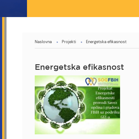
You
Naslovna
Projekti
Energetska efikasnost
are
here
Energetska efikasnost