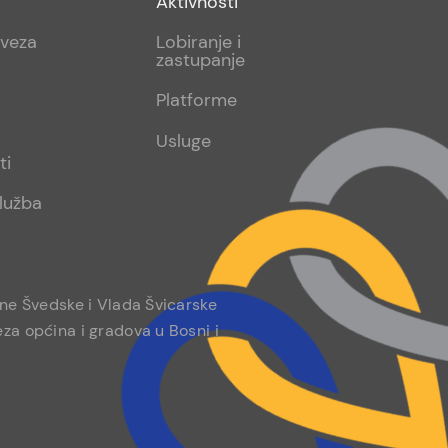
Aktivnosti
sub
aveza
Lobiranje i
zastupanje
2
Platforme
Usluge
ti
lužba
ine Švedske i Vlada Švicarske
za općina i gradova u Bosni i