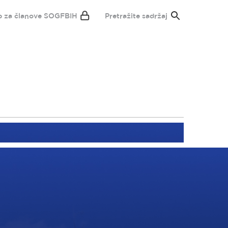
p za članove SOGFBIH
Pretražite sadržaj