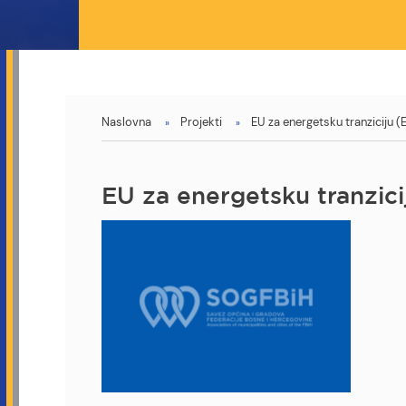
You
Naslovna
Projekti
EU za energetsku tranziciju (
are
here
EU za energetsku tranzici