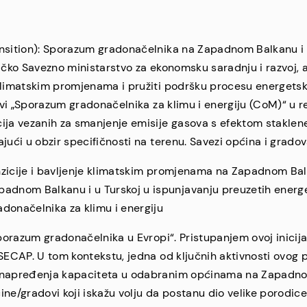
nsition): Sporazum gradonačelnika na Zapadnom Balkanu i Tu
mačko Savezno ministarstvo za ekonomsku saradnju i razvoj
 klimatskim promjenama i pružiti podršku procesu energetsk
tivi „Sporazum gradonačelnika za klimu i energiju (CoM)“ u 
ija vezanih za smanjenje emisije gasova s efektom staklen
jući u obzir specifičnosti na terenu. Savezi općina i gradov
anzicije i bavljenje klimatskim promjenama na Zapadnom Balka
om Balkanu i u Turskoj u ispunjavanju preuzetih energetsk
adonačelnika za klimu i energiju
Sporazum gradonačelnika u Evropi“. Pristupanjem ovoj inicija
i SECAP. U tom kontekstu, jedna od ključnih aktivnosti ovog 
unapređenja kapaciteta u odabranim općinama na Zapadnom 
ine/gradovi koji iskažu volju da postanu dio velike porodi