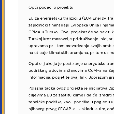
Opći podaci o projektu
EU za energetsku tranziciju (EU4 Energy Tra
zajednički finansiraju Evropska Unija i nje
CPMA u Turskoj. Ovaj projekat će se baviti
Turskoj kroz masovnije pridruživanje inicija
upravama prilikom ostvarivanja svojih ambic
na uticaje klimatskih promjena, pritom uzima
Opći cilj akcije je postizanje energetske tr
podrške gradovima članovima CoM-a na Zapadn
informacija, posjetite ovaj link: Sporazum gr
Polazna tačka ovog projekta je inicijativa „
ciljevima EU za zaštitu klime i da će izradit
tehničke podrške, kao i podrške u pogledu 
njihovog prvog SECAP-a. U skladu s tim, opć