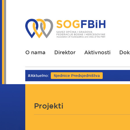
Skoči
na
glavni
sadržaj
O nama
Direktor
Aktivnosti
Dok
#Aktuelno:
Sjednice Predsjedništva
Projekti