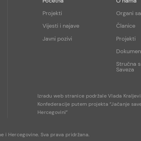
Početna
O nama
menu
sub
Projekti
Organi s
1
Vijesti i najave
Članice
Javni pozivi
Projekti
Dokumen
Stručna s
Saveza
Izradu web stranice podržale Vlada Kraljev
Konfederacije putem projekta “Jačanje save
Hercegovini”
e i Hercegovine. Sva prava pridržana.