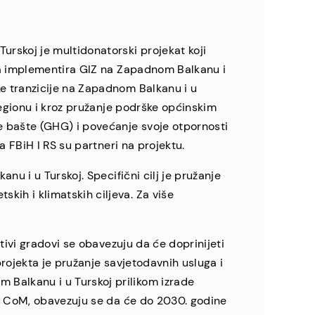
rskoj je multidonatorski projekat koji
, a implementira GIZ na Zapadnom Balkanu i
e tranzicije na Zapadnom Balkanu i u
regionu i kroz pružanje podrške općinskim
e bašte (GHG) i povećanje svoje otpornosti
a FBiH I RS su partneri na projektu.
nu i u Turskoj. Specifični cilj je pružanje
ih i klimatskih ciljeva. Za više
tivi gradovi se obavezuju da će doprinijeti
projekta je pružanje savjetodavnih usluga i
Balkanu i u Turskoj prilikom izrade
ce CoM, obavezuju se da će do 2030. godine