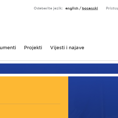
Odaberite jezik:
english
bosanski
Pristu
umenti
Projekti
Vijesti i najave