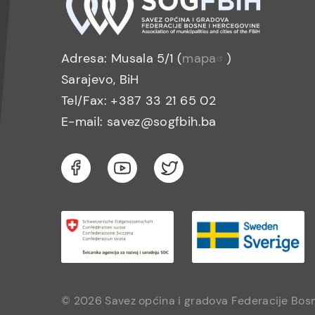
Adresa: Musala 5/1 (
mapa
)
Sarajevo, BiH
Tel/Fax: +387 33 21 65 02
E-mail: savez@sogfbih.ba
© 2026 Savez općina i gradova Federacije Bosn