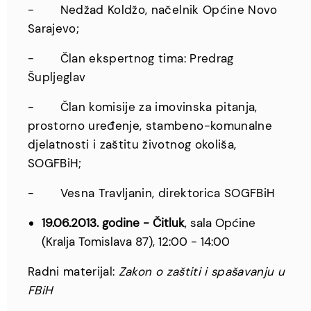
- Nedžad Koldžo, načelnik Općine Novo
Sarajevo;
- Član ekspertnog tima: Predrag
Šupljeglav
- Član komisije za imovinska pitanja,
prostorno uređenje, stambeno-komunalne
djelatnosti i zaštitu životnog okoliša,
SOGFBiH;
- Vesna Travljanin, direktorica SOGFBiH
19.06.2013. godine - Čitluk
, sala Općine
(Kralja Tomislava 87), 12:00 - 14:00
Radni materijal:
Zakon o zaštiti i spašavanju u
FBiH