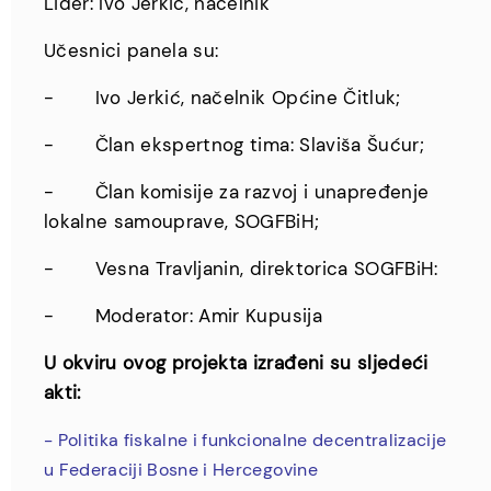
Lider: Ivo Jerkić, načelnik
Učesnici panela su:
- Ivo Jerkić, načelnik Općine Čitluk;
- Član ekspertnog tima: Slaviša Šućur;
- Član komisije za razvoj i unapređenje
lokalne samouprave, SOGFBiH;
- Vesna Travljanin, direktorica SOGFBiH:
- Moderator: Amir Kupusija
U okviru ovog projekta izrađeni su sljedeći
akti:
- Politika fiskalne i funkcionalne decentralizacije
u Federaciji Bosne i Hercegovine