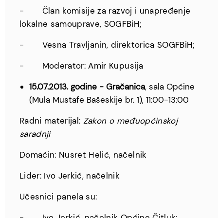
- Član komisije za razvoj i unapređenje
lokalne samouprave, SOGFBiH;
- Vesna Travljanin, direktorica SOGFBiH;
- Moderator: Amir Kupusija
15.07.2013. godine - Gračanica
, sala Općine
(Mula Mustafe Bašeskije br. 1), 11:00-13:00
Radni materijal:
Zakon o međuopćinskoj
saradnji
Domaćin: Nusret Helić, načelnik
Lider: Ivo Jerkić, načelnik
Učesnici panela su:
- Ivo Jerkić, načelnik Općine Čitluk;