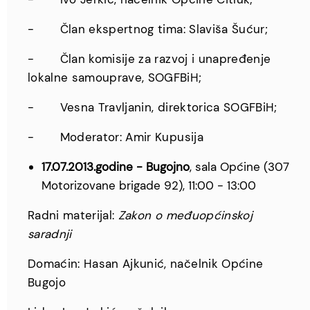
- Član ekspertnog tima: Slaviša Šućur;
- Član komisije za razvoj i unapređenje
lokalne samouprave, SOGFBiH;
- Vesna Travljanin, direktorica SOGFBiH;
- Moderator: Amir Kupusija
17.07.2013.godine - Bugojno
, sala Općine (307
Motorizovane brigade 92), 11:00 - 13:00
Radni materijal:
Zakon o međuopćinskoj
saradnji
Domaćin: Hasan Ajkunić, načelnik Općine
Bugojo