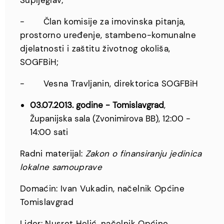
Šupljeglav;
- Član komisije za imovinska pitanja,
prostorno uređenje, stambeno-komunalne
djelatnosti i zaštitu životnog okoliša,
SOGFBiH;
- Vesna Travljanin, direktorica SOGFBiH
03.07.2013. godine - Tomislavgrad
,
Županijska sala (Zvonimirova BB), 12:00 -
14:00 sati
Radni materijal:
Zakon o finansiranju jedinica
lokalne samouprave
Domaćin: Ivan Vukadin, načelnik Općine
Tomislavgrad
Lider: Nusret Helić, načelnik Općine