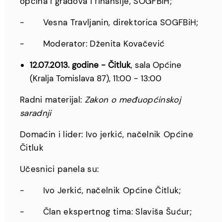
općina i gradova i finansije, SOGFBiH;
- Vesna Travljanin, direktorica SOGFBiH;
- Moderator: Dženita Kovačević
12.07.2013. godine - Čitluk
, sala Općine
(Kralja Tomislava 87), 11:00 - 13:00
Radni materijal:
Zakon o međuopćinskoj
saradnji
Domaćin i lider: Ivo jerkić, načelnik Općine
Čitluk
Učesnici panela su:
- Ivo Jerkić, načelnik Općine Čitluk;
- Član ekspertnog tima: Slaviša Šućur;