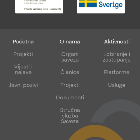
Footer
Footer
Footer
Početna
O nama
Aktivnosti
menu
sub
sub
Projekti
Organi
Lobiranje i
saveza
zastupanje
1
2
Vijesti i
najave
Članice
Platforme
Javni pozivi
Projekti
Usluge
Dokumenti
Stručna
služba
Saveza