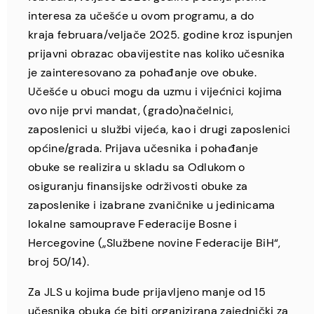
interesa za učešće u ovom programu, a do
kraja februara/veljače 2025. godine kroz ispunjen
prijavni obrazac obavijestite nas koliko učesnika
je zainteresovano za pohađanje ove obuke.
Učešće u obuci mogu da uzmu i vijećnici kojima
ovo nije prvi mandat, (grado)načelnici,
zaposlenici u službi vijeća, kao i drugi zaposlenici
općine/grada. Prijava učesnika i pohađanje
obuke se realizira u skladu sa
Odlukom o
osiguranju finansijske održivosti obuke za
zaposlenike i izabrane zvaničnike u jedinicama
lokalne samouprave Federacije Bosne i
Hercegovine („Službene novine Federacije BiH“,
broj 50/14).
Za JLS u kojima bude prijavljeno manje od 15
učesnika obuka će biti organizirana zajednički za