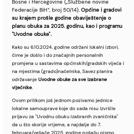
Bosne i Hercegovine („Službene novine
Federacije BiH“, broj 50/14).
Općine i gradovi
su krajem prošle godine obaviještenje o
planu obuka za 2025. godinu, kao i programu
"Uvodne obuke".
Kako su 6.10.2024. godine održani lokalni izbori,
čime je došlo i do značajnih personalnih
promjena u sastavima općinskih/gradskih vijeća i
na mjestima (grado)načelnika, Savez planira
održavanje
Uvodne obuke za sve izabrane
vijećnike
.
Ovom prilikom još jednom pozivamo jednice
lokalne samouprave koje do sada nisu izvršile
prijavu za "Uvodnu obuku izabranih zvaničnika"
da u što skorije vrijeme, a najdalje do 7.
februara/veljače 2025. godine pošalju pismo