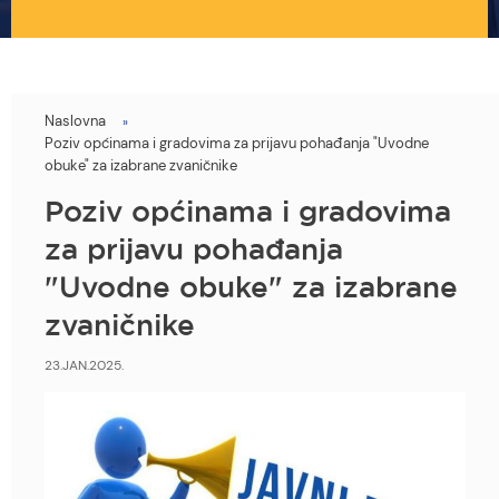
Naslovna
You
Poziv općinama i gradovima za prijavu pohađanja "Uvodne
are
obuke" za izabrane zvaničnike
here
Poziv općinama i gradovima
za prijavu pohađanja
"Uvodne obuke" za izabrane
zvaničnike
23.JAN.2025.