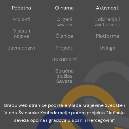
Footer
Footer
Footer
Početna
O nama
Aktivnosti
menu
sub
sub
Projekti
Organi
Lobiranje i
saveza
zastupanje
1
2
Vijesti i
najave
Članice
Platforme
Javni pozivi
Projekti
Usluge
Dokumenti
Stručna
služba
Saveza
Izradu web stranice podržale Vlada Kraljevine Švedske i
Vlada Švicarske Konfederacije putem projekta “Jačanje
saveza općina i gradova u Bosni i Hercegovini”