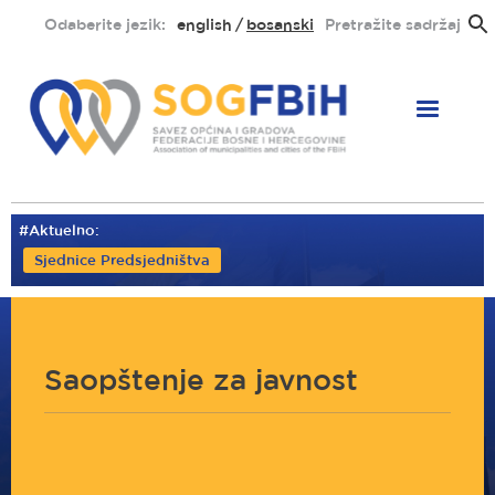
Skoči
Odaberite jezik:
english
bosanski
Pretražite sadržaj
na
glavni
sadržaj
#Aktuelno:
Sjednice Predsjedništva
Saopštenje za javnost