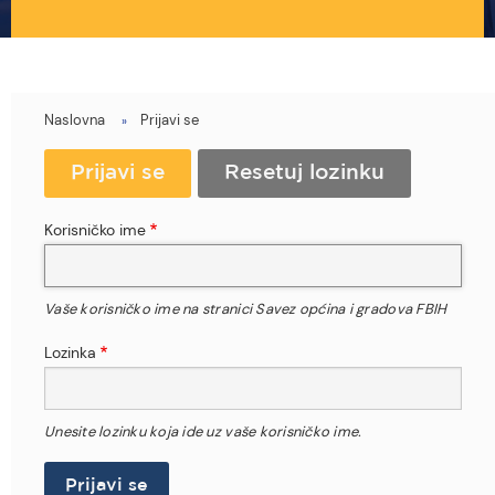
Naslovna
Prijavi se
You
are
Primary
Prijavi se
(aktivni
Resetuj lozinku
tab)
here
tabs
Korisničko ime
Vaše korisničko ime na stranici Savez općina i gradova FBIH
Lozinka
Unesite lozinku koja ide uz vaše korisničko ime.