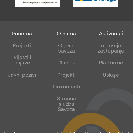
Footer
Footer
Footer
Početna
O nama
Aktivnosti
menu
sub
sub
Projekti
Organi
Lobiranje i
saveza
zastupanje
1
2
Vijesti i
najave
Članice
Platforme
Javni pozivi
Projekti
Usluge
Dokumenti
Stručna
služba
Saveza