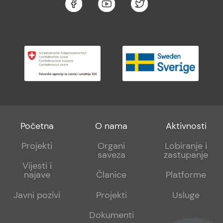
Footer
Footer
Footer
Početna
O nama
Aktivnosti
menu
sub
sub
Projekti
Organi
Lobiranje i
saveza
zastupanje
1
2
Vijesti i
najave
Članice
Platforme
Javni pozivi
Projekti
Usluge
Dokumenti