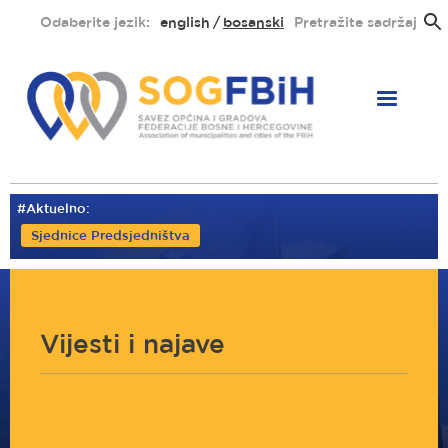
Skoči
Odaberite jezik:
english
bosanski
Pretražite sadržaj
na
glavni
sadržaj
#Aktuelno:
Sjednice Predsjedništva
Vijesti i najave