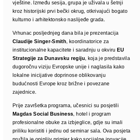
vještine. Između sesija, grupa je uživala u šetnji
kroz historijski prvi bečki okrug, otkrivajući bogato
kulturno i arhitektonsko naslijeđe grada.
Vrhunac posljednjeg dana bila je prezentacija
Claudije Singer-Smith
, koordinatorice za
institucionalne kapacitete i saradnju u okviru
EU
Strategije za Dunavsku regiju
, koja je predstavila
dugoročnu viziju Evropske unije i naglasila kako
lokalne inicijative doprinose oblikovanju
budućnosti Evrope kroz brižne i povezane
zajednice.
Prije završetka programa, učesnici su posjetili
Magdas Social Business
, hotel i program
profesionalne obuke za izbjeglice, gdje su imali
priliku koristiti i jednu od seminar sala. Ova posjeta
pružila je opipljiv primjer kako socijalne inovacije