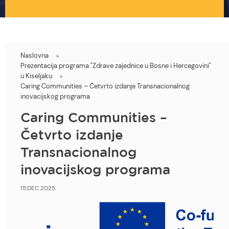
Naslovna
You
Prezentacija programa "Zdrave zajednice u Bosne i Hercegovini"
are
u Kiseljaku
Caring Communities – Četvrto izdanje Transnacionalnog
here
inovacijskog programa
Caring Communities –
Četvrto izdanje
Transnacionalnog
inovacijskog programa
15.DEC.2025.