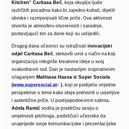
Kitchen“ Caritasa Beč
, koja okuplja ljude
različitih pozadina kako bi zajedno kuhali, dijelili
obroke i razmjenjivali lične priče. Ova aktivnost
stvorila je atmosferu otvorenosti i saradnje,
postavljajući ton za dane koji su uslijedili.
Drugog dana učesnici su istraživali
inovacijski
odjel Caritasa Beč
, stekavši uvid u način na koji
organizacija integriše kreativne ideje u svoj
svakodnevni rad. Dan je nastavljen inspirativnim
izlaganjem
Mathiasa Haasa iz Super Sociala
(
www.supersocial.at
)
, koji je podijelio vrijedne
perspektive o tome kako ideje pretvoriti u uvjerljive
i autentične priče. U poslijepodnevnim satima,
Adela Ramić
vodila je praktičnu sesiju o
umjetnosti pitchinga, podstičući učesnike da
unaprijede svoje komunikacijske i prezentacijske