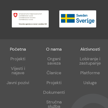
Footer
Footer
Footer
Početna
O nama
Aktivnosti
menu
sub
sub
Projekti
Organi
Lobiranje i
saveza
zastupanje
1
2
Vijesti i
najave
Članice
Platforme
Javni pozivi
Projekti
Usluge
Dokumenti
Stručna
služba