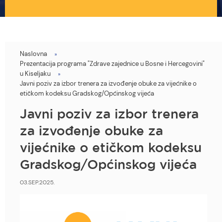
Naslovna
You
Prezentacija programa "Zdrave zajednice u Bosne i Hercegovini"
are
u Kiseljaku
Javni poziv za izbor trenera za izvođenje obuke za vijećnike o
here
etičkom kodeksu Gradskog/Općinskog vijeća
Javni poziv za izbor trenera
za izvođenje obuke za
vijećnike o etičkom kodeksu
Gradskog/Općinskog vijeća
03.SEP.2025.