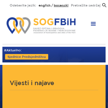
Skoči
Odaberite jezik:
english
bosanski
Pretražite sadržaj
na
glavni
sadržaj
#Aktuelno:
Sjednice Predsjedništva
Vijesti i najave