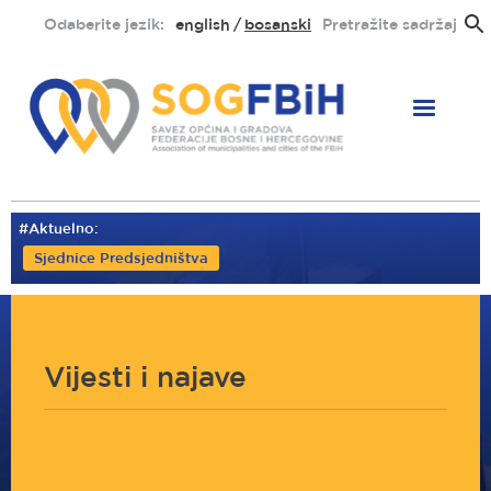
Skoči
Odaberite jezik:
english
bosanski
Pretražite sadržaj
na
glavni
sadržaj
#Aktuelno:
Sjednice Predsjedništva
Vijesti i najave