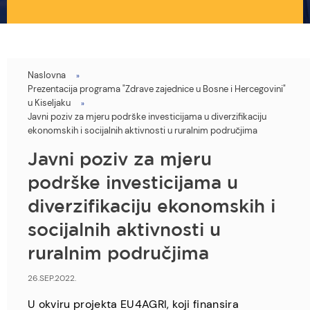
Naslovna
You
Prezentacija programa "Zdrave zajednice u Bosne i Hercegovini"
are
u Kiseljaku
Javni poziv za mjeru podrške investicijama u diverzifikaciju
here
ekonomskih i socijalnih aktivnosti u ruralnim područjima
Javni poziv za mjeru
podrške investicijama u
diverzifikaciju ekonomskih i
socijalnih aktivnosti u
ruralnim područjima
26.SEP.2022.
U okviru projekta EU4AGRI, koji finansira