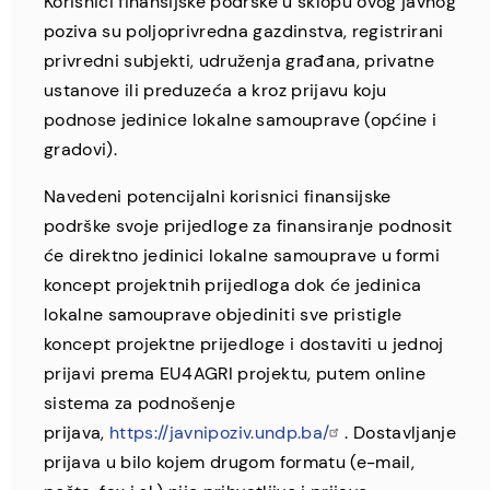
Korisnici finansijske podrške u sklopu ovog javnog
poziva su poljoprivredna gazdinstva, registrirani
privredni subjekti, udruženja građana, privatne
ustanove ili preduzeća a kroz prijavu koju
podnose jedinice lokalne samouprave (općine i
gradovi).
Navedeni potencijalni korisnici finansijske
podrške svoje prijedloge za finansiranje podnosit
će direktno jedinici lokalne samouprave u formi
koncept projektnih prijedloga dok će jedinica
lokalne samouprave objediniti sve pristigle
koncept projektne prijedloge i dostaviti u jednoj
prijavi prema EU4AGRI projektu, putem online
sistema za podnošenje
prijava,
https://javnipoziv.undp.ba/
. Dostavljanje
prijava u bilo kojem drugom formatu (e-mail,