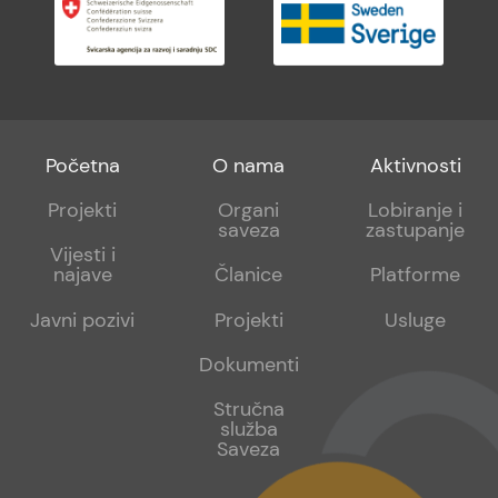
Footer
Footer
Footer
Početna
O nama
Aktivnosti
menu
sub
sub
Projekti
Organi
Lobiranje i
saveza
zastupanje
1
2
Vijesti i
najave
Članice
Platforme
Javni pozivi
Projekti
Usluge
Dokumenti
Stručna
služba
Saveza