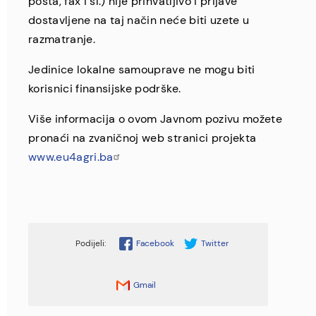
pošta, fax i sl.) nije prihvatljivo i prijave
dostavljene na taj način neće biti uzete u
razmatranje.
Jedinice lokalne samouprave ne mogu biti
korisnici finansijske podrške.
Više informacija o ovom Javnom pozivu možete
pronaći na zvaničnoj web stranici projekta
www.eu4agri.ba
Facebook
Twitter
Gmail