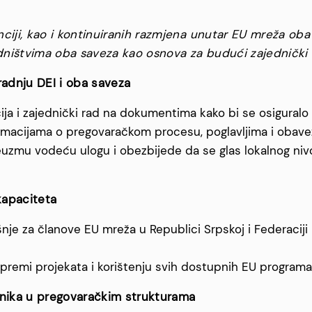
ciji, kao i kontinuiranih razmjena unutar EU mreža oba
ništvima oba saveza kao osnova za budući zajednički 
radnju DEI i oba saveza
ija i zajednički rad na dokumentima kako bi se osiguralo
ormacijama o pregovaračkom procesu, poglavljima i obav
uzmu vodeću ulogu i obezbijede da se glas lokalnog nivo
kapaciteta
nje za članove EU mreža u Republici Srpskoj i Federaciji
ipremi projekata i korištenju svih dostupnih EU programa
vnika u pregovaračkim strukturama