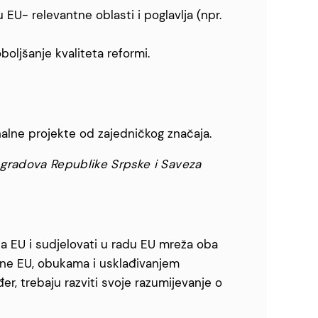
EU- relevantne oblasti i poglavlja (npr.
oljšanje kvaliteta reformi.
ionalne projekte od zajedničkog značaja.
 gradova Republike Srpske i Saveza
 za EU i sudjelovati u radu EU mreža oba
rane EU, obukama i usklađivanjem
, trebaju razviti svoje razumijevanje o