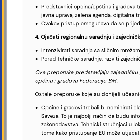
Predstavnici općina/opština i gradova t
javna uprava, zelena agenda, digitalna tr
Ovakav pristup omogućava da se prijedlo
4. Ojačati regionalnu saradnju i zajedničk
Intenzivirati saradnja sa sličnim mrežama
Pored tehničke saradnje, razviti zajednič
Ove preporuke predstavljaju zajedničku p
općina i gradova Federacije BiH.
Ostale preporuke koje su donijeli učesni
Općine i gradovi trebali bi nominirati č
Saveza. To je najbolji način da budu in
zakonodavstva. Tehnički stručnjaci u lo
tome kako pristupanje EU može utjecati n