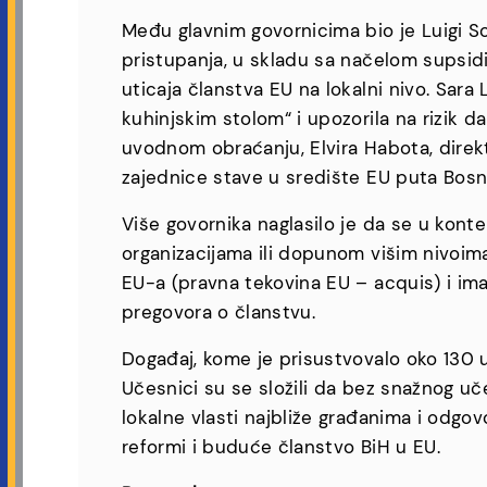
Među glavnim govornicima bio je Luigi So
pristupanja, u skladu sa načelom supsidi
uticaja članstva EU na lokalni nivo. Sar
kuhinjskim stolom“ i upozorila na rizik 
uvodnom obraćanju, Elvira Habota, direkt
zajednice stave u središte EU puta Bosn
Više govornika naglasilo je da se u kont
organizacijama ili dopunom višim nivoima
EU-a (pravna tekovina EU – acquis) i im
pregovora o članstvu.
Događaj, kome je prisustvovalo oko 130 u
Učesnici su se složili da bez snažnog uč
lokalne vlasti najbliže građanima i odg
reformi i buduće članstvo BiH u EU.