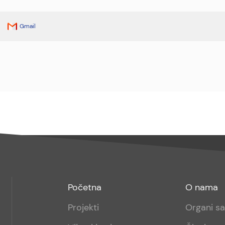
Gmail
Footer
Footer
Početna
O nama
menu
sub
Projekti
Organi s
1