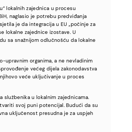
gu“ lokalnih zajednica u procesu
BiH, naglasio je potrebu predviđanja
etila je da integracija u EU „počinje za
se lokalne zajednice izostave. U
e odu sa snažnijom odlučnošću da lokalne
vno-upravnim organima, a ne nevladinim
a sprovođenje većeg dijela zakonodavstva
njihovo veće uključivanje u proces
ža službenika u lokalnim zajednicama.
ariti svoj puni potencijal. Budući da su
ivna uključenost presudna je za uspjeh