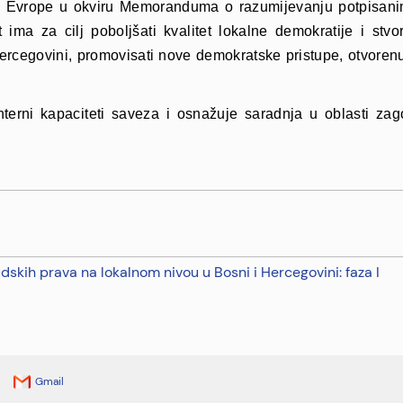
a Evrope u okviru Memoranduma o razumijevanju potpisanim
t ima za cilj poboljšati kvalitet lokalne demokratije i st
ercegovini, promovisati nove demokratske pristupe, otvorenu 
interni kapaciteti saveza i osnažuje saradnja u oblasti za
dskih prava na lokalnom nivou u Bosni i Hercegovini: faza I
Gmail