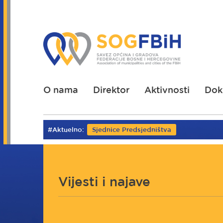
Skoči
na
glavni
sadržaj
O nama
Direktor
Aktivnosti
Dok
#Aktuelno:
Sjednice Predsjedništva
Vijesti i najave