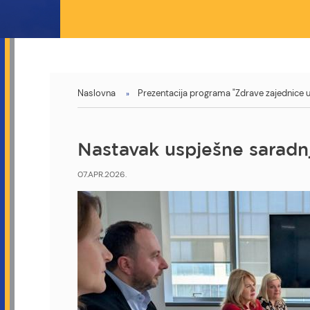
You
Naslovna
Prezentacija programa "Zdrave zajednice u 
are
here
Nastavak uspješne saradn
07.APR.2026.