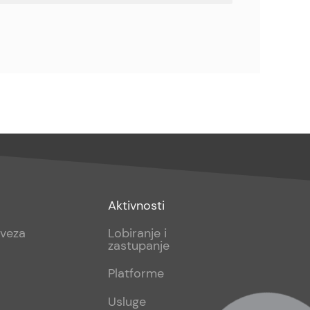
Footer
Aktivnosti
sub
aveza
Lobiranje i
zastupanje
2
Platforme
Usluge