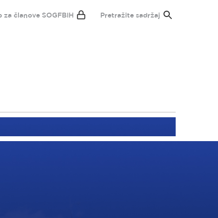
p za članove SOGFBIH
Pretražite sadržaj