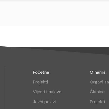
Footer
Footer
Početna
O nama
menu
sub
Projekti
Organi s
1
Vijesti i najave
Članice
Javni pozivi
Projekti