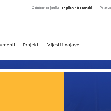
Odaberite jezik:
english
bosanski
Pristu
umenti
Projekti
Vijesti i najave