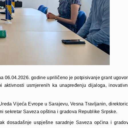
na 06.04.2026. godine upriličeno je potpisivanje grant ugov
 aktivnosti usmjerenih ka unapređenju dijaloga, inovativn
Ureda Vijeća Evrope u Sarajevu, Vesna Travljanin, direktor
ni sekretar Saveza opština i gradova Republike Srpske.
vak dosadašnje uspješne saradnje Saveza općina i grado