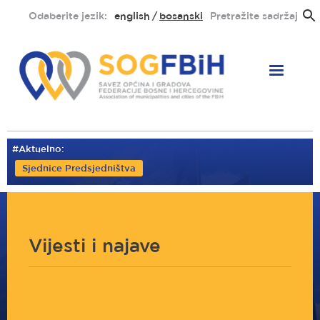
Skoči
Odaberite jezik:
english
bosanski
Pretražite sadržaj
na
glavni
sadržaj
#Aktuelno:
Sjednice Predsjedništva
Vijesti i najave