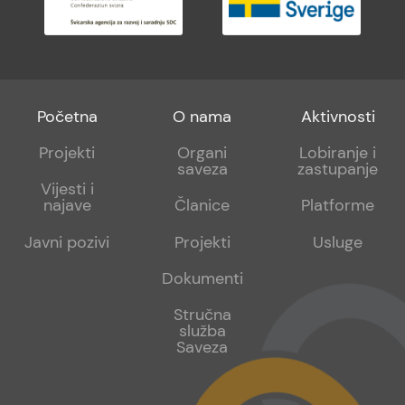
Footer
Footer
Footer
Početna
O nama
Aktivnosti
menu
sub
sub
Projekti
Organi
Lobiranje i
saveza
zastupanje
1
2
Vijesti i
najave
Članice
Platforme
Javni pozivi
Projekti
Usluge
Dokumenti
Stručna
služba
Saveza