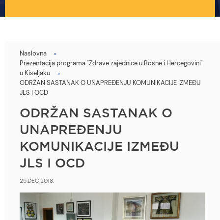
Naslovna
You
Prezentacija programa "Zdrave zajednice u Bosne i Hercegovini"
are
u Kiseljaku
ODRŽAN SASTANAK O UNAPREĐENJU KOMUNIKACIJE IZMEĐU
here
JLS I OCD
ODRŽAN SASTANAK O
UNAPREĐENJU
KOMUNIKACIJE IZMEĐU
JLS I OCD
25.DEC.2018.