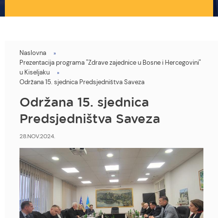
Naslovna
You
Prezentacija programa "Zdrave zajednice u Bosne i Hercegovini"
are
u Kiseljaku
Održana 15. sjednica Predsjedništva Saveza
here
Održana 15. sjednica
Predsjedništva Saveza
28.NOV.2024.