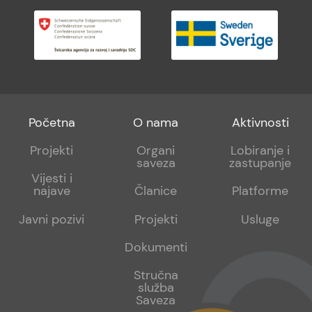
Footer
Footer
Footer
Početna
O nama
Aktivnosti
menu
sub
sub
Projekti
Organi
Lobiranje i
saveza
zastupanje
1
2
Vijesti i
najave
Članice
Platforme
Javni pozivi
Projekti
Usluge
Dokumenti
Stručna
služba
Saveza