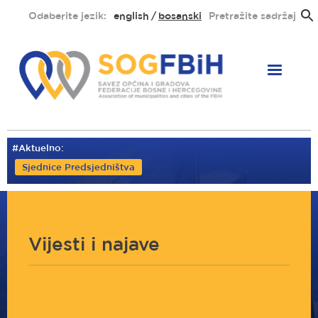
Skoči
Odaberite jezik:
english
bosanski
Pretražite sadržaj
na
glavni
sadržaj
#Aktuelno:
Sjednice Predsjedništva
Vijesti i najave