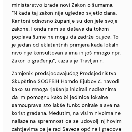
ministarstvo izrade novi Zakon o šumama.
“Nikada taj zakon nije ugledao svjetlo dana.
Kantoni odnosno županije su donijele svoje
zakone. I onda nam se dešava da tokom
poplava šume ne mogu da zadrže bujice. To
je jedan od eklatantnih primjera kada lokalni
nivo nije konsultovan a ima ih još mnogo npr.
Zakon o građenju”, kazala je Travljanin.
Zamjenik predsjedavajućeg Predsjedništva
Skupštine SOGFBiH Hamdo Ejubović, navodi
kako su mnoga rješenja inicirali nadležnima
da im pomognu kako bi jedinice lokalne
samouprave što lakše funkcionirale a sve na
korist građana. Međutim, na višim nivoima ne
nailaze na spremnost da se udovolji njihovim
zahtjevima pa je rad Saveza općina i gradova