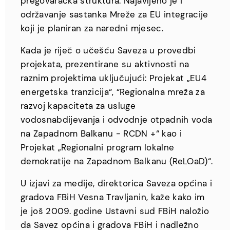
pregovaračka struktura. Najavljeno je i
održavanje sastanka Mreže za EU integracije
koji je planiran za naredni mjesec.
Kada je riječ o učešću Saveza u provedbi
projekata, prezentirane su aktivnosti na
raznim projektima uključujući: Projekat „EU4
energetska tranzicija“, “Regionalna mreža za
razvoj kapaciteta za usluge
vodosnabdijevanja i odvodnje otpadnih voda
na Zapadnom Balkanu - RCDN +“ kao i
Projekat „Regionalni program lokalne
demokratije na Zapadnom Balkanu (ReLOaD)“.
U izjavi za medije, direktorica Saveza općina i
gradova FBiH Vesna Travljanin, kaže kako im
je još 2009. godine Ustavni sud FBiH naložio
da Savez općina i gradova FBiH i nadležno