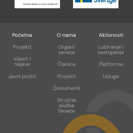
Footer
Footer
Footer
Početna
O nama
Aktivnosti
menu
sub
sub
Projekti
Organi
Lobiranje i
saveza
zastupanje
1
2
Vijesti i
najave
Članice
Platforme
Javni pozivi
Projekti
Usluge
Dokumenti
Stručna
služba
Saveza