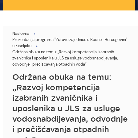
Naslovna
You
Prezentacija programa "Zdrave zajednice u Bosne i Hercegovini"
are
u Kiseljaku
Održana obuka na temu: „Razvoj kompetencija izabranih
here
zvaničnika i uposlenika u JLS za usluge vodosnabdijevanja,
odvodnje i prečišćavanja otpadnih voda“
Održana obuka na temu:
„Razvoj kompetencija
izabranih zvaničnika i
uposlenika u JLS za usluge
vodosnabdijevanja, odvodnje
i prečišćavanja otpadnih