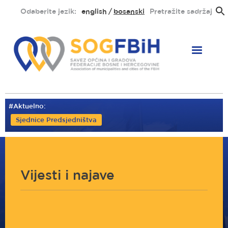
Skoči
Odaberite jezik:
english
bosanski
Pretražite sadržaj
na
glavni
sadržaj
#Aktuelno:
Sjednice Predsjedništva
Vijesti i najave