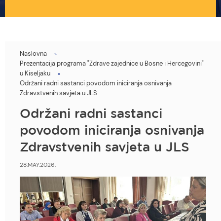
Naslovna
You
Prezentacija programa "Zdrave zajednice u Bosne i Hercegovini"
are
u Kiseljaku
Održani radni sastanci povodom iniciranja osnivanja
here
Zdravstvenih savjeta u JLS
Održani radni sastanci
povodom iniciranja osnivanja
Zdravstvenih savjeta u JLS
28.MAY.2026.