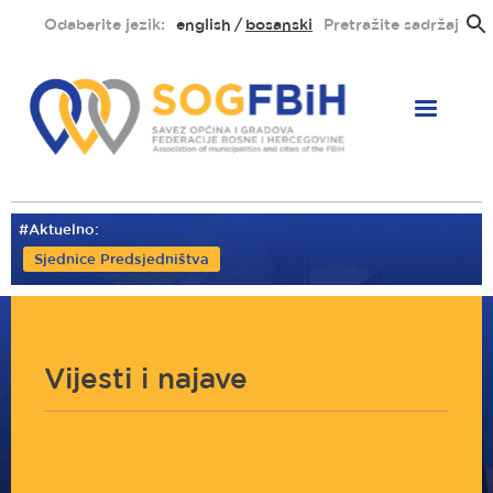
Skoči
Odaberite jezik:
english
bosanski
Pretražite sadržaj
na
glavni
sadržaj
#Aktuelno:
Sjednice Predsjedništva
Vijesti i najave