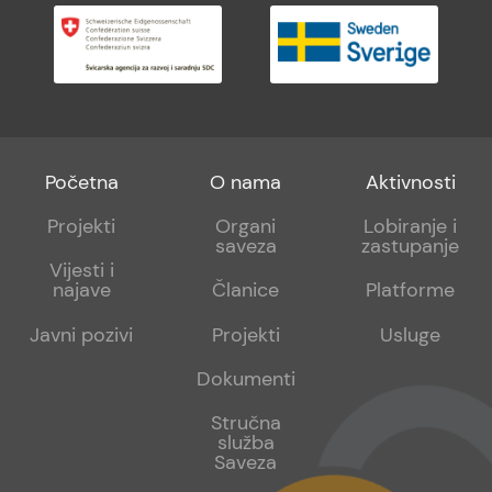
Footer
Footer
Footer
Početna
O nama
Aktivnosti
menu
sub
sub
Projekti
Organi
Lobiranje i
saveza
zastupanje
1
2
Vijesti i
najave
Članice
Platforme
Javni pozivi
Projekti
Usluge
Dokumenti
Stručna
služba
Saveza