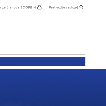
p za članove SOGFBIH
Pretražite sadržaj