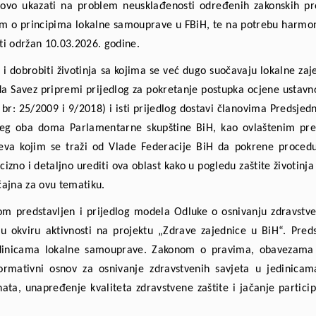
ovo ukazati na problem neusklađenosti određenih zakonskih pr
om o principima lokalne samouprave u FBiH, te na potrebu harmoniz
ti održan 10.03.2026. godine.
i dobrobiti životinja sa kojima se već dugo suočavaju lokalne zaj
da Savez pripremi prijedlog za pokretanje postupka ocjene ustavno
 br: 25/2009 i 9/2018) i isti prijedlog dostavi članovima Predsjed
eg oba doma Parlamentarne skupštine BiH, kao ovlaštenim pred
eva kojim se traži od Vlade Federacije BiH da pokrene procedu
cizno i detaljno urediti ova oblast kako u pogledu zaštite životin
ačajna za ovu tematiku.
om predstavljen i prijedlog modela Odluke o osnivanju zdravstv
o u okviru aktivnosti na projektu „Zdrave zajednice u BiH“. Pre
jedinicama lokalne samouprave. Zakonom o pravima, obavezama 
normativni osnov za osnivanje zdravstvenih savjeta u jedinicam
ata, unapređenje kvaliteta zdravstvene zaštite i jačanje partici