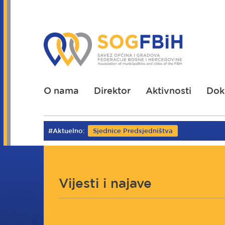
Skoči
na
glavni
sadržaj
O nama
Direktor
Aktivnosti
Dok
#Aktuelno:
Sjednice Predsjedništva
Vijesti i najave