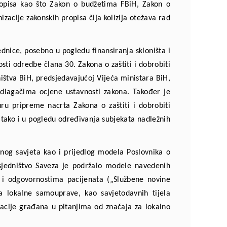
opisa kao što Zakon o budžetima FBiH, Zakon o
acije zakonskih propisa čija kolizija otežava rad
ednice, posebno u pogledu finansiranja skloništa i
sti odredbe člana 30. Zakona o zaštiti i dobrobiti
ništva BiH, predsjedavajućoj Vijeća ministara BiH,
lagačima ocjene ustavnosti zakona. Također je
ru pripreme nacrta Zakona o zaštiti i dobrobiti
ja tako i u pogledu određivanja subjekata nadležnih
enog savjeta kao i
prijedlog modela Poslovnika o
dsjedništvo Saveza je podržalo modele navedenih
i odgovornostima pacijenata („Službene novine
a lokalne samouprave, kao savjetodavnih tijela
pacije građana u pitanjima od značaja za lokalno