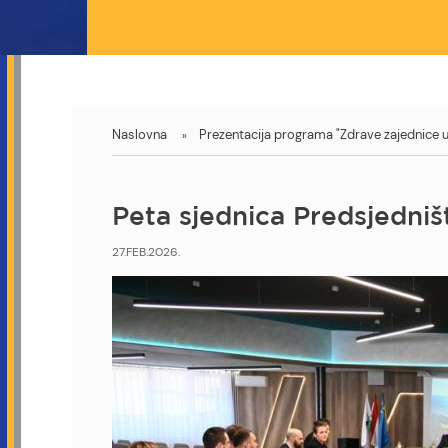
You
Naslovna
Prezentacija programa "Zdrave zajednice u 
are
here
Peta sjednica Predsjedniš
27.FEB.2026.