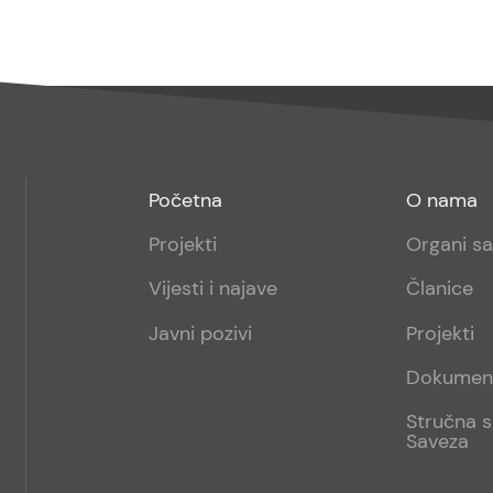
Footer
Footer
Početna
O nama
menu
sub
Projekti
Organi s
1
Vijesti i najave
Članice
Javni pozivi
Projekti
Dokumen
Stručna s
Saveza