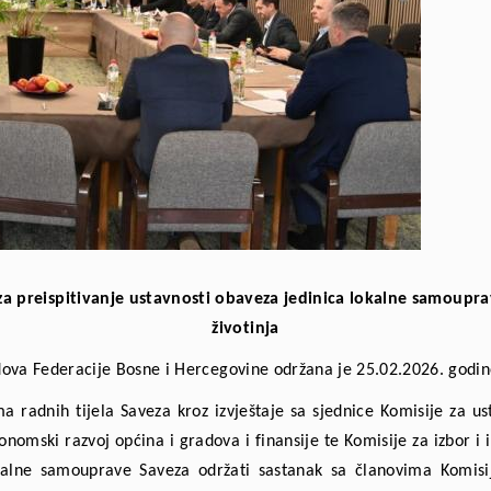
 za preispitivanje ustavnosti obaveza jedinica lokalne samoupra
životinja
dova Federacije Bosne i Hercegovine održana je 25.02.2026. godine
a radnih tijela Saveza kroz izvještaje sa sjednice Komisije za us
omski razvoj općina i gradova i finansije te Komisije za izbor i 
lokalne samouprave Saveza održati sastanak sa članovima Komi