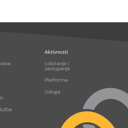
Footer
Aktivnosti
sub
aveza
Lobiranje i
zastupanje
2
Platforme
Usluge
ti
lužba