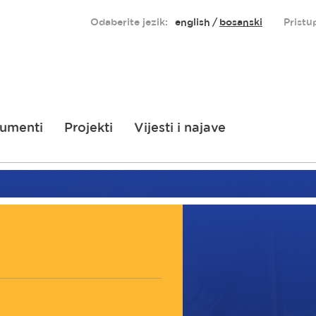
Odaberite jezik:
english
bosanski
Pristu
umenti
Projekti
Vijesti i najave