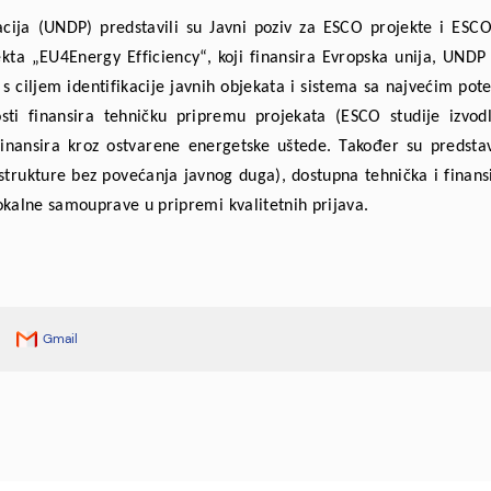
acija (UNDP) predstavili su Javni poziv za ESCO projekte i ES
a „EU4Energy Efficiency“, koji finansira Evropska unija, UNDP us
 s ciljem identifikacije javnih objekata i sistema sa najvećim p
i finansira tehničku pripremu projekata (ESCO studije izvodlj
o finansira kroz ostvarene energetske uštede. Također su predst
trukture bez povećanja javnog duga), dostupna tehnička i finansi
lokalne samouprave u pripremi kvalitetnih prijava.
Gmail