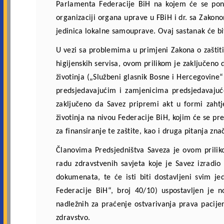
Parlamenta Federacije BiH na kojem će se pon
organizaciji organa uprave u FBiH i dr. sa Zakon
jedinica lokalne samouprave. Ovaj sastanak će bi
U vezi sa problemima u primjeni Zakona o zaštiti 
higijenskih servisa, ovom prilikom je zaključeno 
životinja („Službeni glasnik Bosne i Hercegovine“
predsjedavajućim i zamjenicima predsjedavajuć
zaključeno da Savez pripremi akt u formi zahtj
životinja na nivou Federacije BiH, kojim će se pre
za finansiranje te zaštite, kao i druga pitanja zn
Članovima Predsjedništva Saveza je ovom prilik
radu zdravstvenih savjeta koje je Savez izradi
dokumenata, te će isti biti dostavljeni svim 
Federacije BiH“, broj 40/10) uspostavljen je 
nadležnih za praćenje ostvarivanja prava pacijen
zdravstvo.