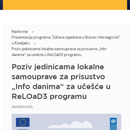
Naslovna
You
Prezentacija programa "Zdrave zajednice u Bosne i Hercegovini"
are
u Kiseljaku
Poziv jedinicama lokalne samouprave za prisustvo „Info
here
danima“ za učešće u ReLOaD3 programu
Poziv jedinicama lokalne
samouprave za prisustvo
„Info danima“ za učešće u
ReLOaD3 programu
28.MAR.2025.