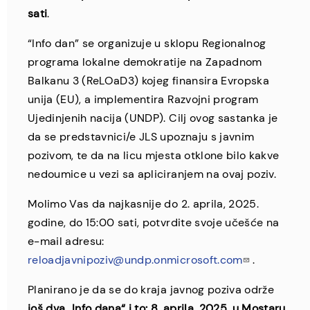
sati
.
“Info dan” se organizuje u sklopu Regionalnog
programa lokalne demokratije na Zapadnom
Balkanu 3 (ReLOaD3) kojeg finansira Evropska
unija (EU), a implementira Razvojni program
Ujedinjenih nacija (UNDP). Cilj ovog sastanka je
da se predstavnici/e JLS upoznaju s javnim
pozivom, te da na licu mjesta otklone bilo kakve
nedoumice u vezi sa apliciranjem na ovaj poziv.
Molimo Vas da najkasnije do 2. aprila, 2025.
godine, do 15:00 sati, potvrdite svoje učešće na
e-mail adresu:
reloadjavnipoziv@undp.onmicrosoft.com
.
Planirano je da se do kraja javnog poziva održe
još dva „Info dana“ i to: 8. aprila, 2025. u Mostaru