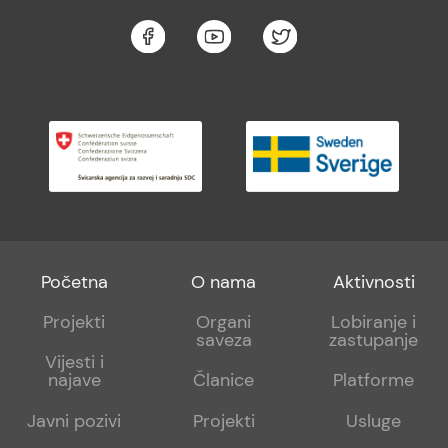
Footer
Footer
Footer
Početna
O nama
Aktivnosti
menu
sub
sub
Projekti
Organi
Lobiranje i
saveza
zastupanje
1
2
Vijesti i
najave
Članice
Platforme
Javni pozivi
Projekti
Usluge