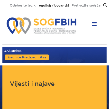
Skoči
Odaberite jezik:
english
bosanski
Pretražite sadržaj
na
glavni
sadržaj
#Aktuelno:
Sjednice Predsjedništva
Vijesti i najave