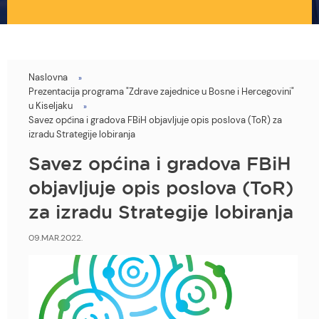
Naslovna
You
Prezentacija programa "Zdrave zajednice u Bosne i Hercegovini"
are
u Kiseljaku
Savez općina i gradova FBiH objavljuje opis poslova (ToR) za
here
izradu Strategije lobiranja
Savez općina i gradova FBiH
objavljuje opis poslova (ToR)
za izradu Strategije lobiranja
09.MAR.2022.