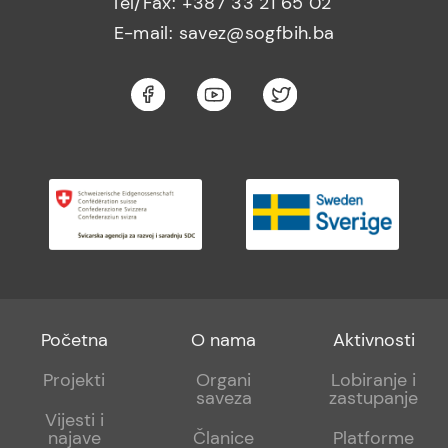
Tel/Fax: +387 33 21 65 02
E-mail: savez@sogfbih.ba
Footer
Footer
Footer
Početna
O nama
Aktivnosti
menu
sub
sub
Projekti
Organi
Lobiranje i
saveza
zastupanje
1
2
Vijesti i
najave
Članice
Platforme