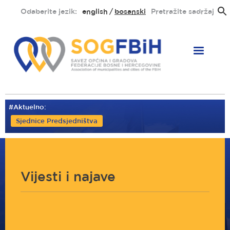
Skoči
Odaberite jezik:
english
bosanski
Pretražite sadržaj
na
glavni
sadržaj
#Aktuelno:
Sjednice Predsjedništva
Vijesti i najave