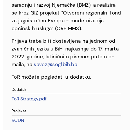
saradnju i razvoj Njemačke (BMZ), a realizira
se kroz GIZ projekat “Otvoreni regionalni fond
za jugoistočnu Evropu - modernizacija
općinskih usluga” (ORF MMS).
Prijava treba biti dostavlјena na jednom od
zvaničnih jezika u BiH, najkasnije do 17. marta
2022. godine, latiničnim pismom putem e-
maila, na
savez@sogfbih.ba
ToR možete pogledati u dodatku.
Dodatak
ToR Strategy.pdf
Projekat
RCDN