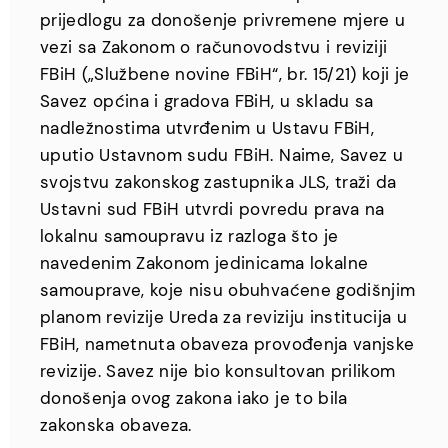
prijedlogu za donošenje privremene mjere u
vezi sa Zakonom o računovodstvu i reviziji
FBiH („Službene novine FBiH“, br. 15/21) koji je
Savez općina i gradova FBiH, u skladu sa
nadležnostima utvrđenim u Ustavu FBiH,
uputio Ustavnom sudu FBiH. Naime, Savez u
svojstvu zakonskog zastupnika JLS, traži da
Ustavni sud FBiH utvrdi povredu prava na
lokalnu samoupravu iz razloga što je
navedenim Zakonom jedinicama lokalne
samouprave, koje nisu obuhvaćene godišnjim
planom revizije Ureda za reviziju institucija u
FBiH, nametnuta obaveza provođenja vanjske
revizije. Savez nije bio konsultovan prilikom
donošenja ovog zakona iako je to bila
zakonska obaveza.