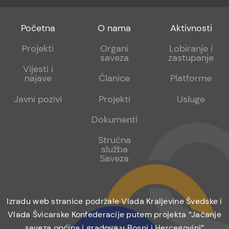
Footer
Footer
Footer
Početna
O nama
Aktivnosti
menu
sub
sub
Projekti
Organi
Lobiranje i
saveza
zastupanje
1
2
Vijesti i
najave
Članice
Platforme
Javni pozivi
Projekti
Usluge
Dokumenti
Stručna
služba
Saveza
Izradu web stranice podržale Vlada Kraljevine Švedske i
Vlada Švicarske Konfederacije putem projekta “Jačanje
saveza općina i gradova u Bosni i Hercegovini”