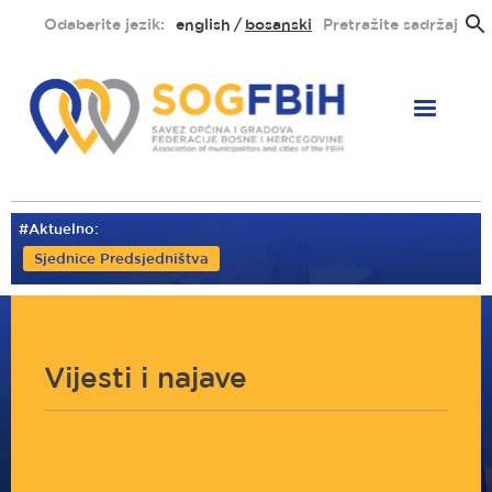
Skoči
Odaberite jezik:
english
bosanski
Pretražite sadržaj
na
glavni
sadržaj
#Aktuelno:
Sjednice Predsjedništva
Vijesti i najave