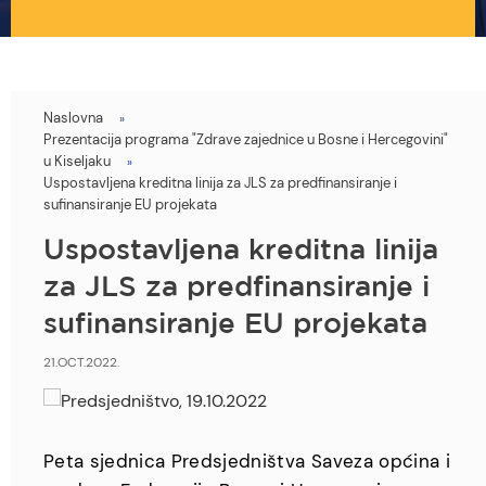
Naslovna
You
Prezentacija programa "Zdrave zajednice u Bosne i Hercegovini"
are
u Kiseljaku
Uspostavljena kreditna linija za JLS za predfinansiranje i
here
sufinansiranje EU projekata
Uspostavljena kreditna linija
za JLS za predfinansiranje i
sufinansiranje EU projekata
21.OCT.2022.
Peta sjednica Predsjedništva Saveza općina i