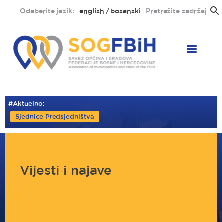
Skoči
Odaberite jezik:
english
bosanski
Pretražite sadržaj
na
glavni
sadržaj
#Aktuelno:
Sjednice Predsjedništva
Vijesti i najave