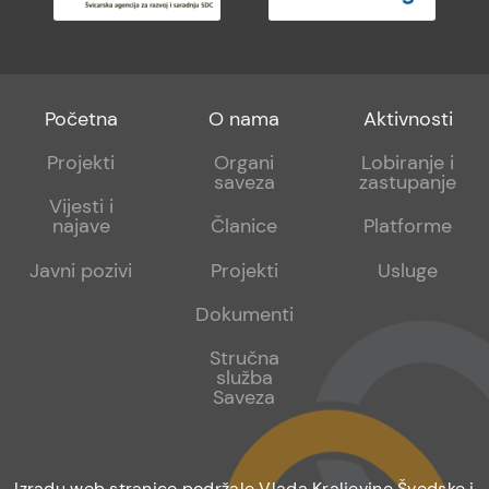
Footer
Footer
Footer
Početna
O nama
Aktivnosti
menu
sub
sub
Projekti
Organi
Lobiranje i
saveza
zastupanje
1
2
Vijesti i
najave
Članice
Platforme
Javni pozivi
Projekti
Usluge
Dokumenti
Stručna
služba
Saveza
Izradu web stranice podržale Vlada Kraljevine Švedske i