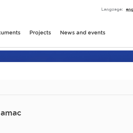
Language:
eng
cuments
Projects
News and events
Šamac