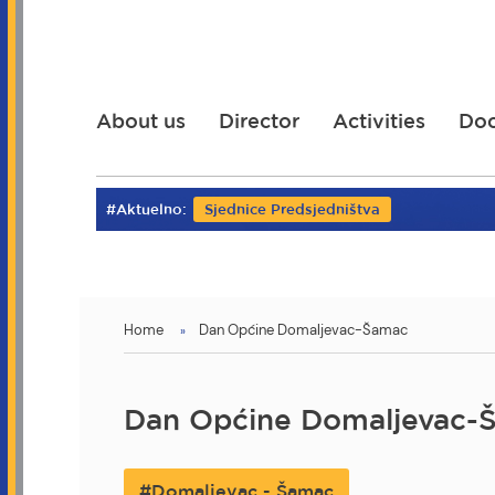
Skip
to
main
content
About us
Director
Activities
Do
#Aktuelno:
Sjednice Predsjedništva
You
Home
Dan Općine Domaljevac-Šamac
are
here
Dan Općine Domaljevac-
Domaljevac - Šamac