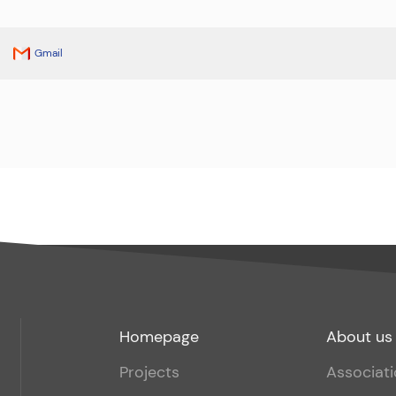
Gmail
Footer
Footer
Homepage
About us
menu
sub
Projects
Associat
1