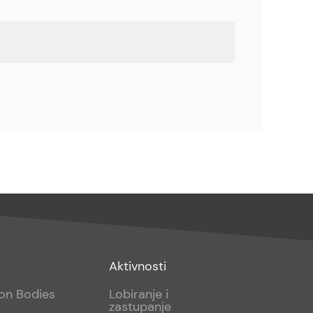
Footer
Aktivnosti
sub
ion Bodies
Lobiranje i
zastupanje
2