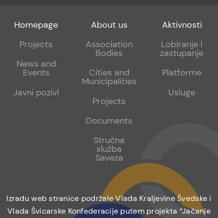
Footer
Footer
Footer
Homepage
About us
Aktivnosti
menu
sub
sub
Projects
Association
Lobiranje i
Bodies
zastupanje
1
2
News and
Events
Cities and
Platforme
Municipalities
Javni pozivi
Usluge
Projects
Documents
Stručna
služba
Saveza
Izradu web stranice podržale Vlada Kraljevine Švedske i
Vlada Švicarske Konfederacije putem projekta “Jačanje