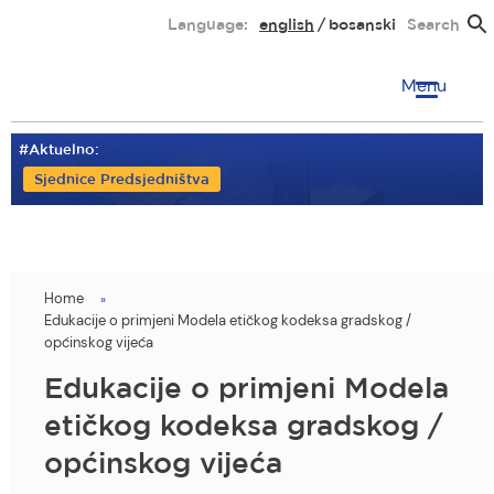
Skip
Language:
english
bosanski
Search
to
main
Menu
content
#Aktuelno:
Sjednice Predsjedništva
Home
You
Edukacije o primjeni Modela etičkog kodeksa gradskog /
are
općinskog vijeća
here
Edukacije o primjeni Modela
etičkog kodeksa gradskog /
općinskog vijeća