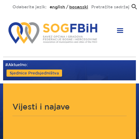
Skoči
Odaberite jezik:
english
bosanski
Pretražite sadržaj
na
glavni
sadržaj
#Aktuelno:
Sjednice Predsjedništva
Vijesti i najave