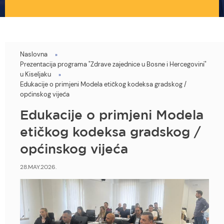
Naslovna
You
Prezentacija programa "Zdrave zajednice u Bosne i Hercegovini"
are
u Kiseljaku
Edukacije o primjeni Modela etičkog kodeksa gradskog /
here
općinskog vijeća
Edukacije o primjeni Modela
etičkog kodeksa gradskog /
općinskog vijeća
28.MAY.2026.