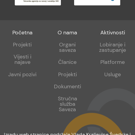
Footer
Footer
Footer
Početna
O nama
Aktivnosti
menu
sub
sub
Projekti
Organi
Lobiranje i
saveza
zastupanje
1
2
Vijesti i
najave
Članice
Platforme
Javni pozivi
Projekti
Usluge
Dokumenti
Stručna
služba
Saveza
Izradu web stranice podržale Vlada Kraljevine Švedske i