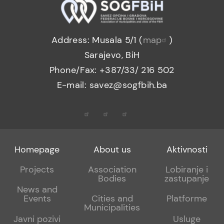
Address: Musala 5/1 (
map
)
Sarajevo, BiH
Phone/Fax: +387/33/ 216 502
E-mail: savez@sogfbih.ba
Footer
Footer
Footer
Homepage
About us
Aktivnosti
menu
sub
sub
Projects
Association
Lobiranje i
Bodies
zastupanje
1
2
News and
Events
Cities and
Platforme
Municipalities
Javni pozivi
Usluge