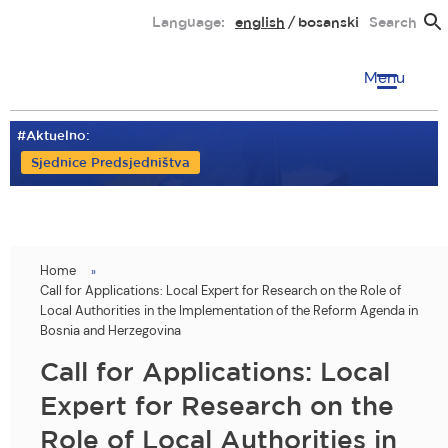
Skip
Language:
english
bosanski
Search
to
main
Menu
content
#Aktuelno:
Sjednice Predsjedništva
Home
You
Call for Applications: Local Expert for Research on the Role of
are
Local Authorities in the Implementation of the Reform Agenda in
Bosnia and Herzegovina
here
Call for Applications: Local
Expert for Research on the
Role of Local Authorities in