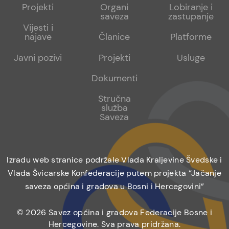
menu
sub
sub
Projekti
Organi
Lobiranje i
saveza
zastupanje
1
2
Vijesti i
najave
Članice
Platforme
Javni pozivi
Projekti
Usluge
Dokumenti
Stručna
služba
Saveza
Izradu web stranice podržale Vlada Kraljevine Švedske i
Vlada Švicarske Konfederacije putem projekta “Jačanje
saveza općina i gradova u Bosni i Hercegovini”
© 2026 Savez općina i gradova Federacije Bosne i
Hercegovine. Sva prava pridržana.