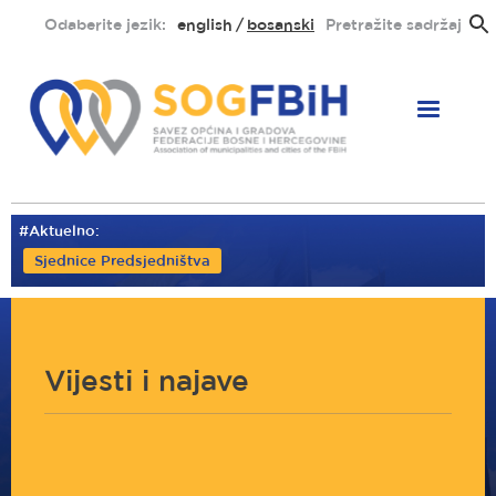
Skoči
Odaberite jezik:
english
bosanski
Pretražite sadržaj
na
glavni
sadržaj
#Aktuelno:
Sjednice Predsjedništva
Vijesti i najave