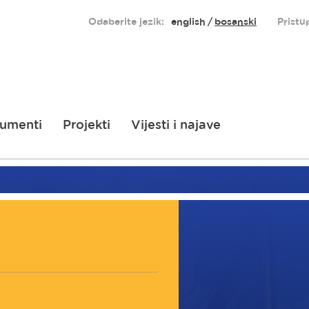
Odaberite jezik:
english
bosanski
Pristu
umenti
Projekti
Vijesti i najave