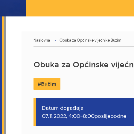
You
Naslovna
Obuka za Općinske vijećnike Bužim
are
here
Obuka za Općinske vijećn
Bužim
Datum događaja
07.11.2022, 4:00-8:00poslijepodne