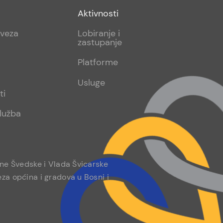
Footer
Aktivnosti
sub
aveza
Lobiranje i
zastupanje
2
Platforme
Usluge
ti
lužba
ine Švedske i Vlada Švicarske
za općina i gradova u Bosni i