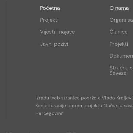
Footer
Footer
Početna
O nama
menu
sub
Projekti
Organi s
1
Vijesti i najave
Članice
Javni pozivi
Projekti
Dokumen
Stručna s
Saveza
Izradu web stranice podržale Vlada Kraljev
Konfederacije putem projekta “Jačanje save
Hercegovini”