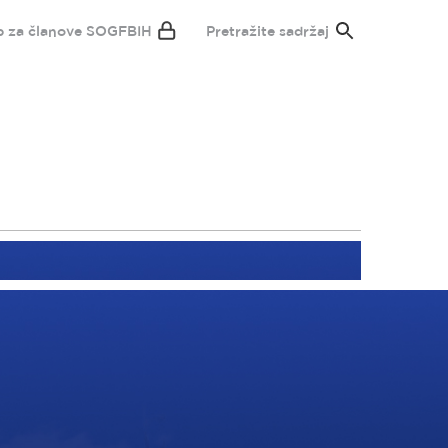
p za članove SOGFBIH
Pretražite sadržaj