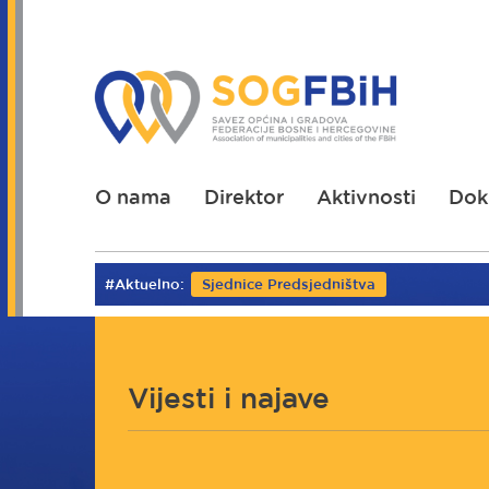
Skoči
na
glavni
sadržaj
O nama
Direktor
Aktivnosti
Dok
#Aktuelno:
Sjednice Predsjedništva
Vijesti i najave