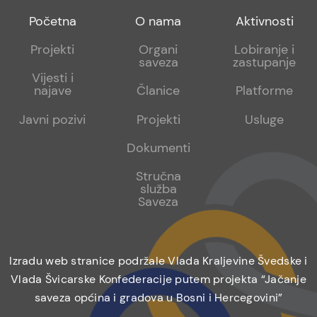
Footer
Footer
Footer
Početna
O nama
Aktivnosti
menu
sub
sub
Projekti
Organi
Lobiranje i
saveza
zastupanje
1
2
Vijesti i
najave
Članice
Platforme
Javni pozivi
Projekti
Usluge
Dokumenti
Stručna
služba
Saveza
Izradu web stranice podržale Vlada Kraljevine Švedske i
Vlada Švicarske Konfederacije putem projekta “Jačanje
saveza općina i gradova u Bosni i Hercegovini”