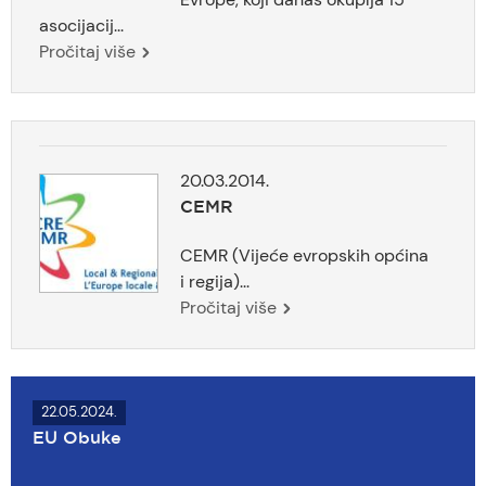
asocijacij...
Pročitaj više
20.03.2014.
CEMR
CEMR (Vijeće evropskih općina
i regija)...
Pročitaj više
22.05.2024.
EU Obuke