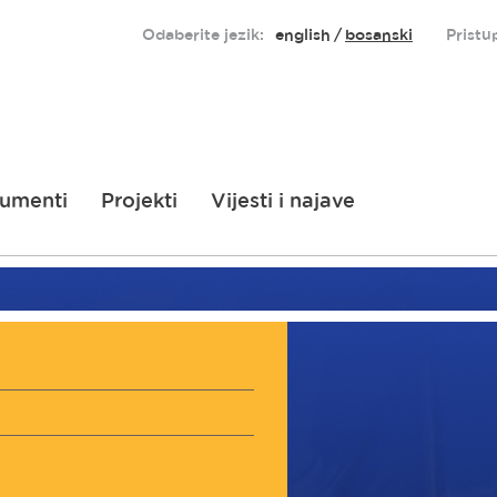
Odaberite jezik:
english
bosanski
Pristu
umenti
Projekti
Vijesti i najave