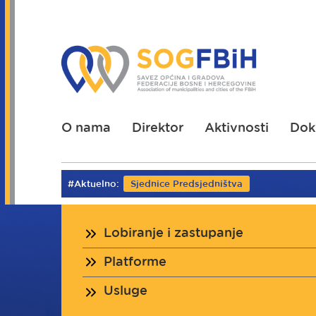
Skoči
na
glavni
sadržaj
O nama
Direktor
Aktivnosti
Dok
#Aktuelno:
Sjednice Predsjedništva
Lobiranje i zastupanje
Platforme
Usluge