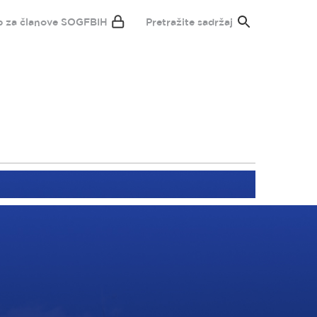
p za članove SOGFBIH
Pretražite sadržaj