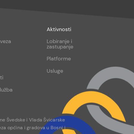
Footer
Aktivnosti
sub
aveza
Lobiranje i
zastupanje
2
Platforme
Usluge
ti
lužba
ine Švedske i Vlada Švicarske
za općina i gradova u Bosni i