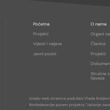
Footer
Footer
Početna
O nama
menu
sub
Projekti
Organi s
1
Vijesti i najave
Članice
Javni pozivi
Projekti
Dokumen
Stručna s
Saveza
Izradu web stranice podržale Vlada Kraljev
Konfederacije putem projekta “Jačanje save