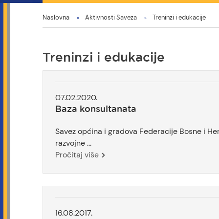
You
Naslovna
Aktivnosti Saveza
Treninzi i edukacije
are
here
Treninzi i edukacije
07.02.2020.
Baza konsultanata
Savez općina i gradova Federacije Bosne i He
razvojne ...
Pročitaj više
16.08.2017.