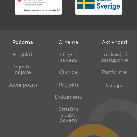
Footer
Footer
Footer
Početna
O nama
Aktivnosti
menu
sub
sub
Projekti
Organi
Lobiranje i
saveza
zastupanje
1
2
Vijesti i
najave
Članice
Platforme
Javni pozivi
Projekti
Usluge
Dokumenti
Stručna
služba
Saveza