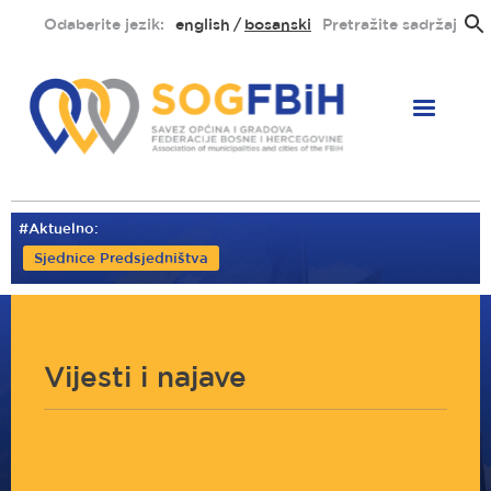
Skoči
Odaberite jezik:
english
bosanski
Pretražite sadržaj
na
glavni
sadržaj
#Aktuelno:
Sjednice Predsjedništva
Vijesti i najave