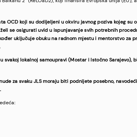
alkanu 2“ (ReLOaD2), koji finansira Evropska unija (EU), 
ta OCD koji su dodijeljeni u okviru javnog poziva kojeg su ob
li se osigurati uvid u ispunjavanje svih potrebnih procedur
ođer uključuje obuku na radnom mjestu i mentorstvo za pr
.
u svakoj lokalnoj samoupravi (Mostar i Istočno Sarajevo), 
ponude za svaku JLS moraju biti podnijete posebno, navodeć
.
jedeća: