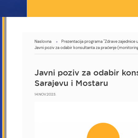
You
Naslovna
Prezentacija programa "Zdrave zajednice u 
Javni poziv za odabir konsultanta za praćenje (monitorin
are
here
Javni poziv za odabir kon
Sarajevu i Mostaru
14.NOV.2023.