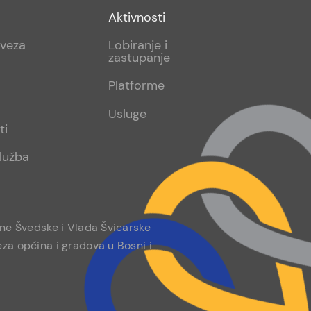
Footer
Aktivnosti
sub
aveza
Lobiranje i
zastupanje
2
Platforme
Usluge
ti
lužba
ine Švedske i Vlada Švicarske
za općina i gradova u Bosni i