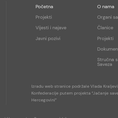
Footer
Footer
Početna
O nama
menu
sub
Projekti
Organi s
1
Vijesti i najave
Članice
Javni pozivi
Projekti
Dokumen
Stručna s
Saveza
Izradu web stranice podržale Vlada Kraljev
Konfederacije putem projekta “Jačanje save
Hercegovini”