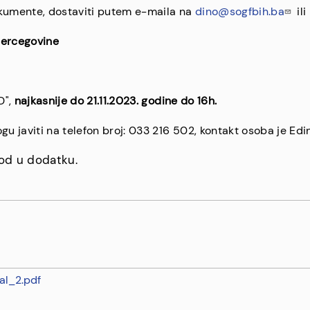
okumente, dostaviti putem e-maila na
dino@sogfbih.ba
ili
Hercegovine
D",
najkasnije do 21.11.2023. godine do 16h.
gu javiti na telefon broj: 033 216 502, kontakt osoba je Edi
pod u dodatku.
nal_2.pdf