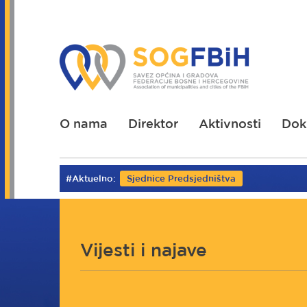
Skoči
na
glavni
sadržaj
O nama
Direktor
Aktivnosti
Dok
#Aktuelno:
Sjednice Predsjedništva
Vijesti i najave