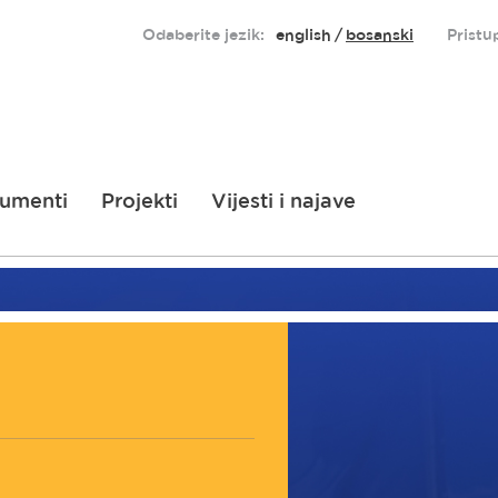
Odaberite jezik:
english
bosanski
Pristu
umenti
Projekti
Vijesti i najave