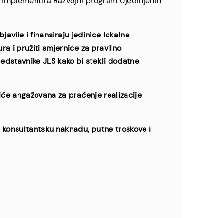
a implementira Razvojni program Ujedinjenih
javile i finansiraju jedinice lokalne
a i pružiti smjernice za pravilno
edstavnike JLS kako bi stekli dodatne
biće angažovana za praćenje realizacije
i konsultantsku naknadu, putne troškove i