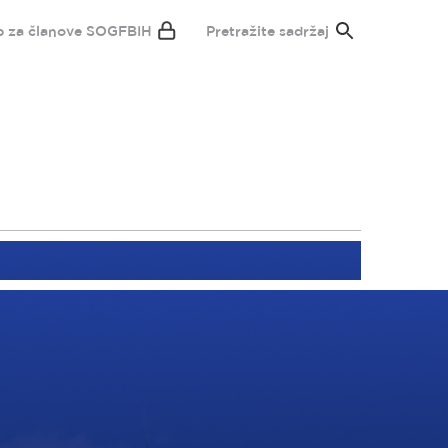
p za članove SOGFBIH
Pretražite sadržaj