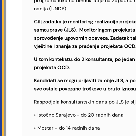
programa lokalne demokratije na Zapadnom B
nacija (UNDP).
Cilj zadatka je monitoring realizacije projeka
samouprave (JLS). Monitoringom projekata že
sprovođenje ugovornih obaveza. Zadatak tak
vještine i znanja za praćenje projekata OCD
U tom kontekstu, do 2 konsultanta, po jedan 
projekata OCD.
Kandidati se mogu prijaviti za obje JLS, a 
sve ostale povezane troškove u bruto iznosu
Raspodjela konsultantskih dana po JLS je sl
• Istočno Sarajevo - do 20 radnih dana
• Mostar - do 14 radnih dana