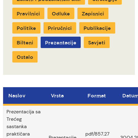
Pravilnici
Odluke
Zapisnici
Politike
Priručnici
Publikacije
Bilteni
Prezentacije
Savjeti
Ostalo
Naslov
Vrsta
Format
Datu
Prezentacija sa
Trećeg
sastanka
praktičara
pdf/857.27
Prezentacije
30.04.2