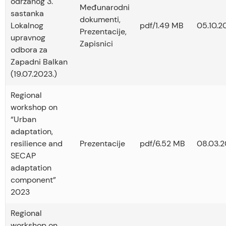
održanog 3.
Međunarodni
sastanka
dokumenti
,
Lokalnog
pdf/1.49 MB
05.10.2
Prezentacije
,
upravnog
Zapisnici
odbora za
Zapadni Balkan
(19.07.2023.)
Regional
workshop on
“Urban
adaptation,
resilience and
Prezentacije
pdf/6.52 MB
08.03.2
SECAP
adaptation
component”
2023
Regional
workshop on