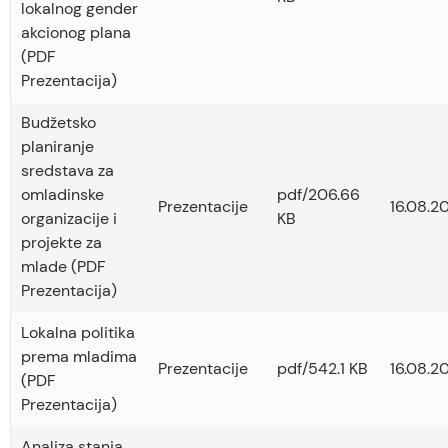
lokalnog gender
akcionog plana
(PDF
Prezentacija)
Budžetsko
planiranje
sredstava za
omladinske
pdf/206.66
Prezentacije
16.08.2
organizacije i
KB
projekte za
mlade (PDF
Prezentacija)
Lokalna politika
prema mladima
Prezentacije
pdf/542.1 KB
16.08.2
(PDF
Prezentacija)
Analiza stanja