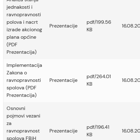
jednakosti i
ravnopravnosti
polova i nacrt
pdf/199.56
Prezentacije
16.08.2
izrade akcionog
KB
plana općine
(PDF
Prezentacija)
Implementacija
Zakona o
pdf/264.01
ravnopravnosti
Prezentacije
16.08.2
KB
spolova (PDF
Prezentacija)
Osnovni
pojmovi vezani
za
pdf/196.41
ravnopravnost
Prezentacije
16.08.2
KB
spolova FBiH