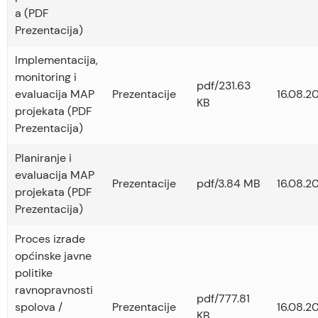
a (PDF
Prezentacija)
Implementacija,
monitoring i
pdf/231.63
evaluacija MAP
Prezentacije
16.08.2
KB
projekata (PDF
Prezentacija)
Planiranje i
evaluacija MAP
Prezentacije
pdf/3.84 MB
16.08.2
projekata (PDF
Prezentacija)
Proces izrade
općinske javne
politike
ravnopravnosti
pdf/777.81
spolova /
Prezentacije
16.08.2
KB