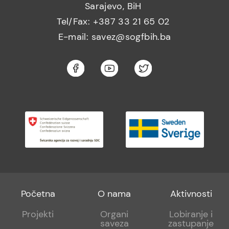
Sarajevo, BiH
Tel/Fax: +387 33 21 65 02
E-mail: savez@sogfbih.ba
Footer
Footer
Footer
Početna
O nama
Aktivnosti
menu
sub
sub
Projekti
Organi
Lobiranje i
saveza
zastupanje
1
2