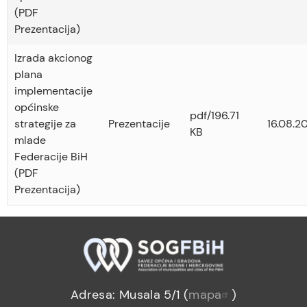
(PDF
Prezentacija)
Izrada akcionog
plana
implementacije
općinske
pdf/196.71
strategije za
Prezentacije
16.08.2
KB
mlade
Federacije BiH
(PDF
Prezentacija)
Adresa: Musala 5/1 (
mapa
)