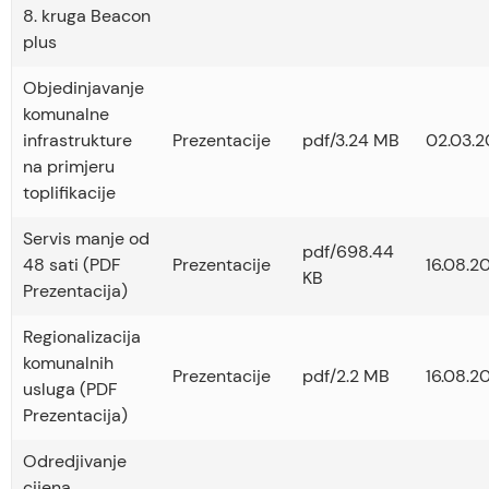
8. kruga Beacon
plus
Objedinjavanje
komunalne
infrastrukture
Prezentacije
pdf/3.24 MB
02.03.2
na primjeru
toplifikacije
Servis manje od
pdf/698.44
48 sati (PDF
Prezentacije
16.08.2
KB
Prezentacija)
Regionalizacija
komunalnih
Prezentacije
pdf/2.2 MB
16.08.2
usluga (PDF
Prezentacija)
Odredjivanje
cijena