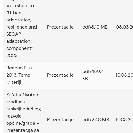
workshop on
“Urban
adaptation,
resilience and
Prezentacije
pdf/8.19 MB
08.03.2
SECAP
adaptation
component”
2023
Beacon Plus
pdf/459.4
2013. Teme i
Prezentacije
10.03.20
KB
kriteriji
Zaštita životne
sredine u
funkciji održivog
razvoja
Prezentacije
pdf/2.48 MB
10.03.20
općine/grada -
Prezentacija sa