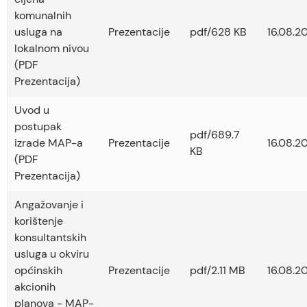
komunalnih
usluga na
Prezentacije
pdf/628 KB
16.08.2
lokalnom nivou
(PDF
Prezentacija)
Uvod u
postupak
pdf/689.7
izrade MAP-a
Prezentacije
16.08.2
KB
(PDF
Prezentacija)
Angažovanje i
korištenje
konsultantskih
usluga u okviru
općinskih
Prezentacije
pdf/2.11 MB
16.08.2
akcionih
planova - MAP-