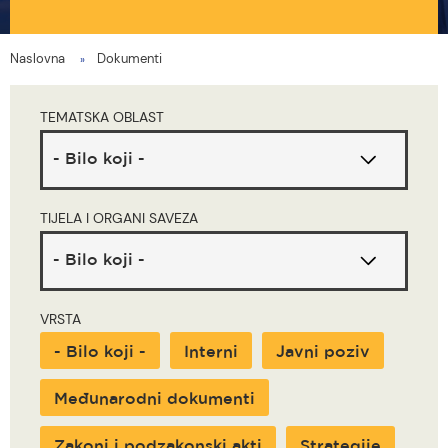
Naslovna
Dokumenti
You
are
TEMATSKA OBLAST
here
TIJELA I ORGANI SAVEZA
VRSTA
- Bilo koji -
Interni
Javni poziv
Međunarodni dokumenti
Zakoni i podzakonski akti
Strategije