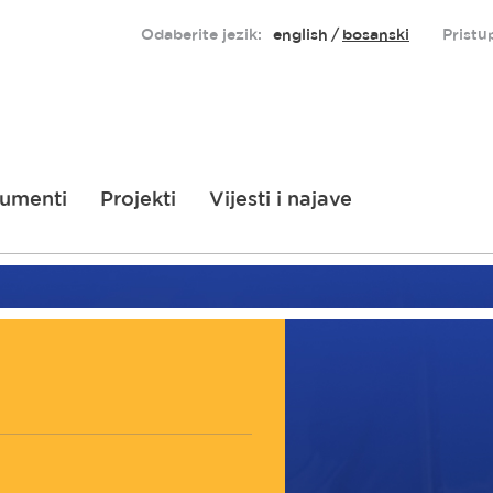
Odaberite jezik:
english
bosanski
Pristu
umenti
Projekti
Vijesti i najave