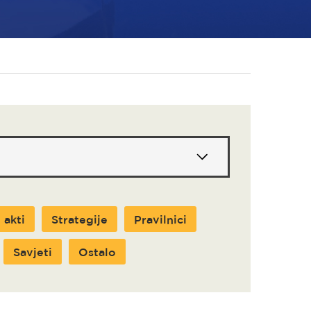
 akti
Strategije
Pravilnici
Savjeti
Ostalo