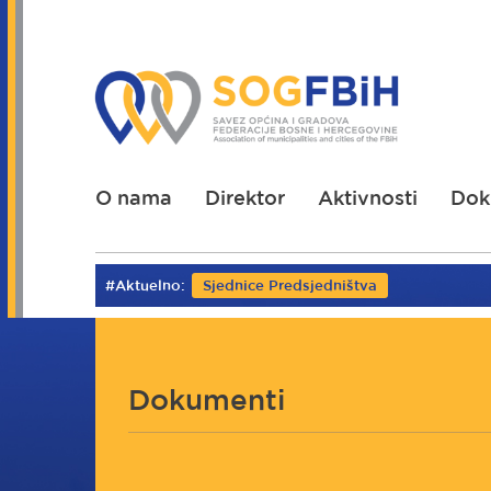
Skoči
na
glavni
sadržaj
O nama
Direktor
Aktivnosti
Dok
#Aktuelno:
Sjednice Predsjedništva
Dokumenti