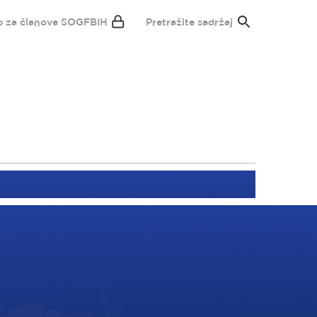
p za članove SOGFBIH
Pretražite sadržaj