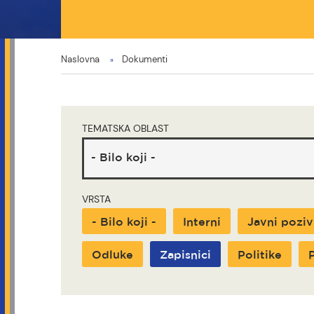
You
Naslovna
Dokumenti
are
here
TEMATSKA OBLAST
VRSTA
- Bilo koji -
Interni
Javni poziv
Odluke
Zapisnici
Politike
P