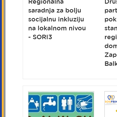
Regionalna
Dru
saradnja za bolju
part
socijalnu inkluziju
pok
na lokalnom nivou
sta
- SORI3
reg
dom
Za
Bal