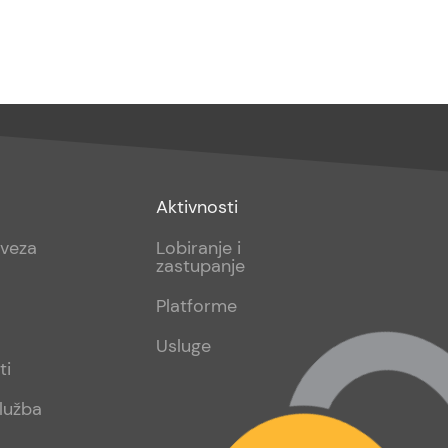
Footer
Aktivnosti
sub
aveza
Lobiranje i
zastupanje
2
Platforme
Usluge
ti
lužba