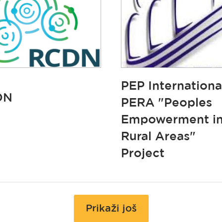
PEP International
DN
PERA "Peoples
Empowerment i
Rural Areas"
Project
Prikaži još