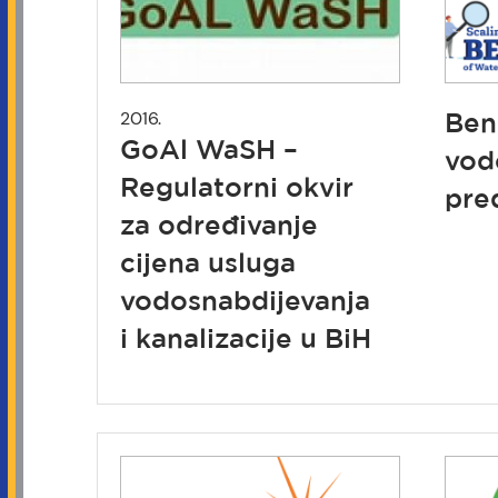
2016.
Ben
GoAl WaSH –
vod
Regulatorni okvir
pre
za određivanje
cijena usluga
vodosnabdijevanja
i kanalizacije u BiH