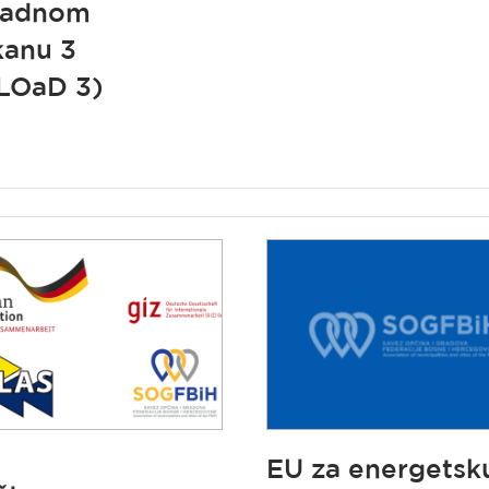
padnom
kanu 3
LOaD 3)
EU za energetsk