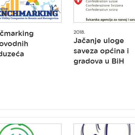
2018.
čmarking
Jačanje uloge
ovodnih
saveza općina i
duzeća
gradova u BiH