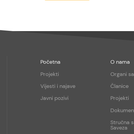
Footer
Footer
Početna
O nama
menu
sub
Projekti
Organi s
1
Vijesti i najave
Članice
Javni pozivi
Projekti
Dokumen
Stručna s
Saveza