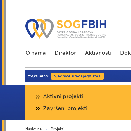
Skoči
na
glavni
sadržaj
O nama
Direktor
Aktivnosti
Dok
#Aktuelno:
Sjednice Predsjedništva
Projekti
Aktivni projekti
Završeni projekti
You
Naslovna
Projekti