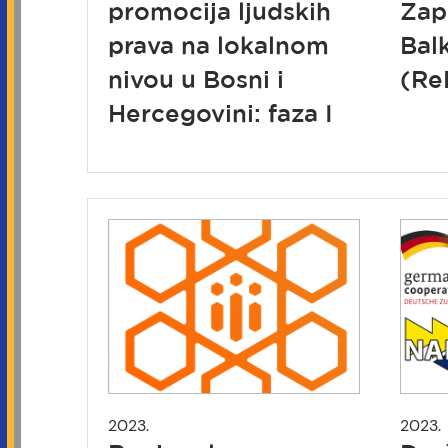
promocija ljudskih
Za
prava na lokalnom
Bal
nivou u Bosni i
(Re
Hercegovini: faza I
2023.
2023.