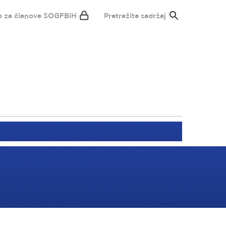
p za članove SOGFBIH
Pretražite sadržaj