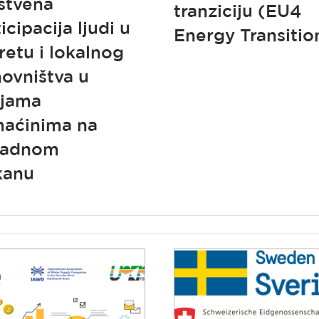
štvena
tranziciju (EU4
icipacija ljudi u
Energy Transitio
retu i lokalnog
novništva u
ijama
aćinima na
padnom
kanu